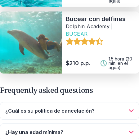
agua)
Provedor
Bucear con delfines
Ordenar Por
Dolphin Academy
|
BUCEAR
3
Matching Properties
Show Results
1.5 hora (30
$210 p.p.
min. en el
agua)
Frequently asked questions
¿Cuál es su política de cancelación?
Las cancelaciones efectuadas hasta 24 horas antes de la
salida del viaje dan derecho a un reembolso del 100%. Menos
¿Hay una edad mínima?
de 24 horas antes de la salida, el cliente no recibirá ningún