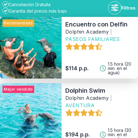
Cancelación Gratuita
Filtros
Garantía del precio más bajo
Recomendado
Encuentro con Delfin
Dolphin Academy
|
PASEOS FAMILIARES
Duración
Disponibilidad
1.5 hora (20
$114 p.p.
min. en el
agua)
Rango de Precios
Mejor vendido
Dolphin Swim
Dolphin Academy
|
Actividad
AVENTURA
Tipo
1.5 hora (30
$194 p.p.
min. en el