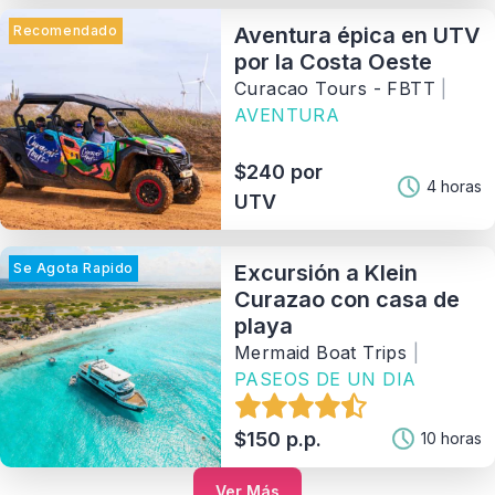
Recomendado
Aventura épica en UTV
por la Costa Oeste
Curacao Tours - FBTT
|
AVENTURA
$240 por
4 horas
UTV
Se Agota Rapido
Excursión a Klein
Curazao con casa de
playa
Mermaid Boat Trips
|
PASEOS DE UN DIA
$150 p.p.
10 horas
Ver Más