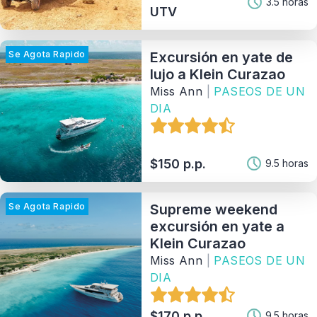
3.5 horas
UTV
Provedor
Se Agota Rapido
Excursión en yate de
Ordenar Por
lujo a Klein Curazao
Miss Ann
|
PASEOS DE UN
121
Matching Properties
DIA
Show Results
$150 p.p.
9.5 horas
Se Agota Rapido
Supreme weekend
excursión en yate a
Klein Curazao
Miss Ann
|
PASEOS DE UN
DIA
$170 p.p.
9.5 horas