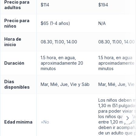
Precio para
$114
$194
adultos
Precio para
$65 (1-4 años)
N/A
niños
Hora de
08.30, 11.00, 14.00
08.30, 11.00, 14.00
inicio
1.5 hora, en agua,
1.5 hora, en agua
Duración
aproximadamente 20
aproximadamente
minutos
minutos
Días
Mar, Mié, Jue, Vie y Sáb
Mar, Mié, Jue, Vie
disponibles
Los niños deben m
1,30 m (51 pulgada
para poder viajar s
los niños que mid
Edad mínima
×
No
entre 1,20 m y 1,29
deben ir acompañ
de un adulto que 