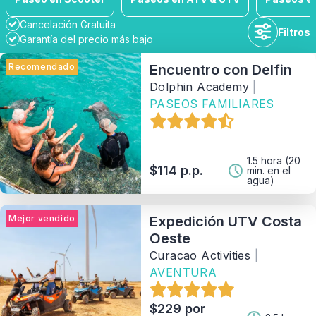
Cancelación Gratuita
Filtros
Garantía del precio más bajo
Recomendado
Encuentro con Delfin
Dolphin Academy
|
PASEOS FAMILIARES
Duración
Disponibilidad
1.5 hora (20
$114 p.p.
min. en el
agua)
Rango de Precios
Mejor vendido
Expedición UTV Costa
Oeste
Actividad
Curacao Activities
|
AVENTURA
Tipo
$229 por