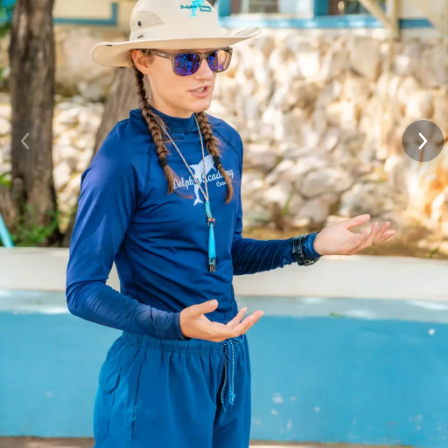
interactuar con ellos en su laguna natural. Les hará diferentes
señales con las manos y verá cómo reaccionan. Una gran
oportunidad para tocar, interactuar, nadar y disfrutar de su
tiempo con estos adorables mamíferos marinos. durante la
excursión de snorkel con delfines podrá disfrutar de la
oportunidad de aprender más sobre los delfines mulares
mientras bucea libremente en su laguna natural. Los delfines
se sumergirán junto a usted, lo que le permitirá acariciarlos e
interactuar con ellos bajo el agua. Además, aprenderá más
sobre la ecolocalización de los delfines a través de una
actividad divertida, educativa e interactiva.