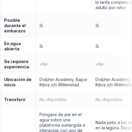
la tarifa completa (
adulto por niño)
Posible
durante el
Si
Si
embarazo
En agua
Si
Si
abierta
Se requiere
×
No
×
No
experiencia
Ubicación de
Dolphin Academy, Bapor
Dolphin Academy,
inicio
Kibra z/n Willemstad
Kibra z/n Willemst
Transferir
No disponible
No disponible
Póngase de pie en el
agua sobre una
Nada junto a los de
plataforma sumergida e
en la laguna. Duran
interactúe con uno de