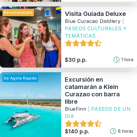
Recomendado
Visita Guiada Deluxe
Blue Curacao Distillery
|
PASEOS CULTURALES Y
TEMÁTICAS
$30 p.p.
1 hora
Se Agota Rapido
Excursión en
catamarán a Klein
Curazao con barra
libre
BlueFinn
|
PASEOS DE UN
DIA
$140 p.p.
8 horas