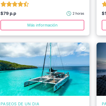
$79 p.p
$1
2 horas
Más información
PASEOS DE UN DIA
P