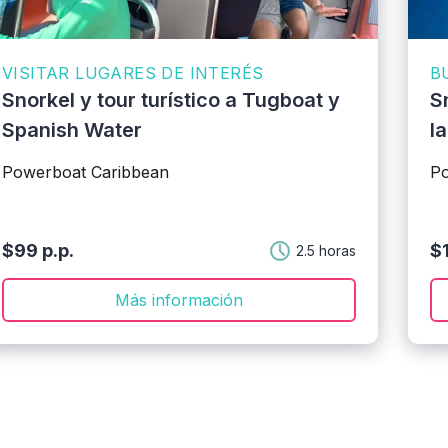
VISITAR LUGARES DE INTERÉS
B
Snorkel y tour turístico a Tugboat y
S
Spanish Water
l
Powerboat Caribbean
Po
$99 p.p.
$1
2.5 horas
Más información