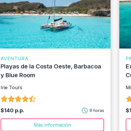
AVENTURA
P
Playas de la Costa Oeste, Barbacoa
E
y Blue Room
C
Irie Tours
Mi
$140 p.p.
$1
9 horas
Más información