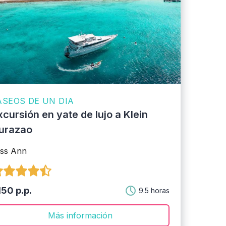
ASEOS DE UN DIA
xcursión en yate de lujo a Klein
urazao
ss Ann
50 p.p.
9.5 horas
Más información