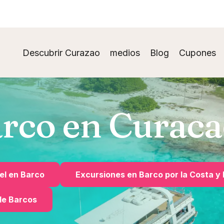
Descubrir Curazao
medios
Blog
Cupones
arco en Curac
el en Barco
Excursiones en Barco por la Costa y 
 de Barcos