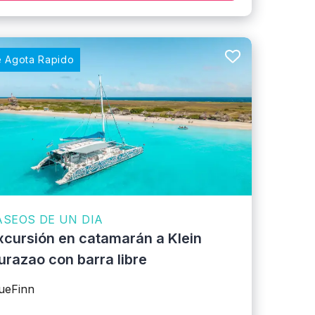
 Agota Rapido
ASEOS DE UN DIA
xcursión en catamarán a Klein
urazao con barra libre
ueFinn