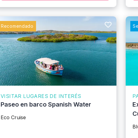
Recomendado
Se
VISITAR LUGARES DE INTERÉS
P
Paseo en barco Spanish Water
E
C
Eco Cruise
Bl