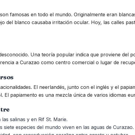
son famosas en todo el mundo. Originalmente eran blancas
ejo del blanco causaba irritación ocular. Hoy, las calles pa
desconocido. Una teoría popular indica que proviene del 
erencia a Curazao como centro comercial o lugar de recup
ersos
ionalidades. El neerlandés, junto con el inglés y el papiam
. El papiamento es una mezcla única de varios idiomas eu
stre
as salinas y en Rif St. Marie.
s siete especies del mundo viven en las aguas de Curazao.
sidad, con reproducción coralina entre agosto y octubre.