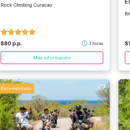
E
Rock Climbing Curacao
Bl
$80 p.p.
$
3 horas
Más información
Recomendado