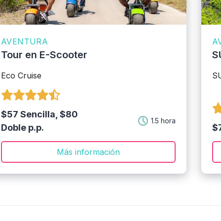
AVENTURA
A
Tour en E-Scooter
S
Eco Cruise
S
$57 Sencilla, $80
1.5 hora
Doble p.p.
$7
Más información