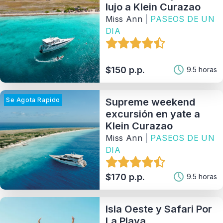
lujo a Klein Curazao
Miss Ann
|
PASEOS DE UN
121
Matching Properties
DIA
Show Results
$150 p.p.
9.5 horas
Se Agota Rapido
Supreme weekend
excursión en yate a
Klein Curazao
Miss Ann
|
PASEOS DE UN
DIA
$170 p.p.
9.5 horas
Isla Oeste y Safari Por
La Playa