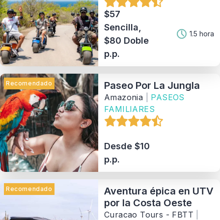
$57
Sencilla,
1.5 hora
$80 Doble
p.p.
Recomendado
Paseo Por La Jungla
Amazonia
|
PASEOS
FAMILIARES
Desde $10
p.p.
Recomendado
Aventura épica en UTV
por la Costa Oeste
Curacao Tours - FBTT
|