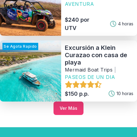
AVENTURA
$240 por
4 horas
UTV
Se Agota Rapido
Excursión a Klein
Curazao con casa de
playa
Mermaid Boat Trips
|
PASEOS DE UN DIA
$150 p.p.
10 horas
Ver Más