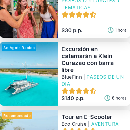
PASEOS CULTURALES Y
TEMÁTICAS
$30 p.p.
1 hora
Se Agota Rapido
Excursión en
catamarán a Klein
Curazao con barra
libre
BlueFinn
|
PASEOS DE UN
DIA
$140 p.p.
8 horas
Recomendado
Tour en E-Scooter
Eco Cruise
|
AVENTURA