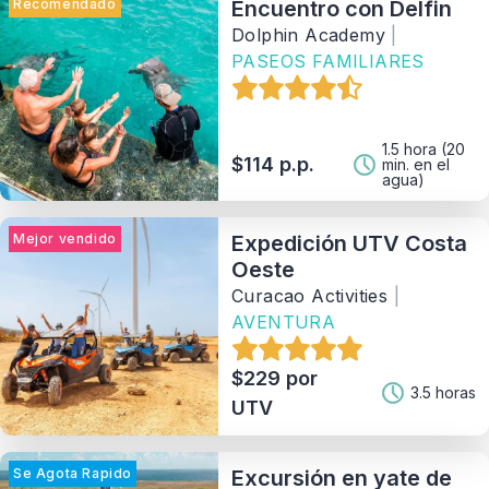
Recomendado
Encuentro con Delfin
Dolphin Academy
|
PASEOS FAMILIARES
Duración
Disponibilidad
1.5 hora (20
$114 p.p.
min. en el
agua)
Rango de Precios
Mejor vendido
Expedición UTV Costa
Oeste
Actividad
Curacao Activities
|
AVENTURA
Tipo
$229 por
3.5 horas
UTV
Provedor
Se Agota Rapido
Excursión en yate de
Ordenar Por