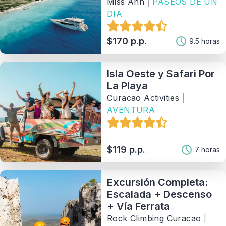
Miss Ann
|
PASEOS DE UN
DIA
$170 p.p.
9.5 horas
Isla Oeste y Safari Por
La Playa
Curacao Activities
|
AVENTURA
$119 p.p.
7 horas
Excursión Completa:
Escalada + Descenso
+ Vía Ferrata
Rock Climbing Curacao
|