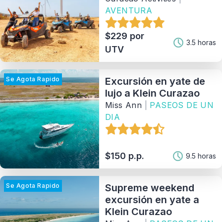
AVENTURA
Tipo
$229 por
3.5 horas
UTV
Provedor
Se Agota Rapido
Excursión en yate de
Ordenar Por
lujo a Klein Curazao
Miss Ann
|
PASEOS DE UN
121
Matching Properties
DIA
Show Results
$150 p.p.
9.5 horas
Se Agota Rapido
Supreme weekend
excursión en yate a
Klein Curazao