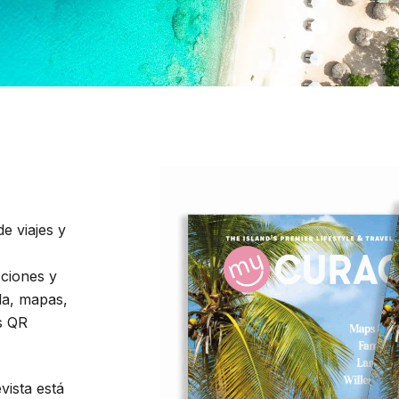
e viajes y
cciones y
sla, mapas,
os QR
vista está