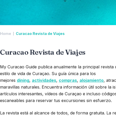
Home
Curacao Revista de Viajes
Curacao Revista de Viajes
My Curacao Guide publica anualmente la principal revista d
estilo de vida de Curaçao. Su guía única para los
mejores
dining
,
actividades
,
compras
,
alojamiento
, atra
maravillas naturales. Encuentra información útil sobre la i
artículos interesantes, vídeos de Curaçao e incluso códig
escaneables para reservar tus excursiones sin esfuerzo.
La revista está al alcance de todos, de forma gratuita. La re