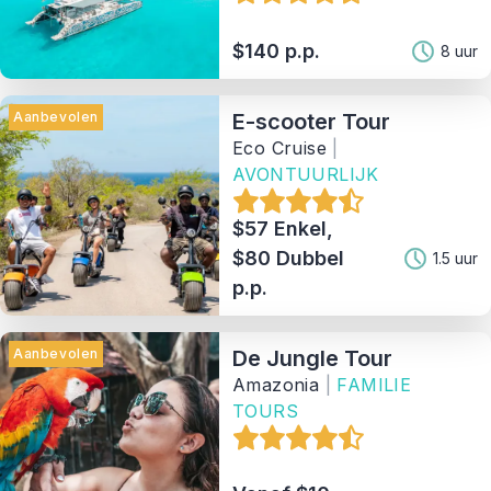
$140 p.p.
8 uur
Aanbevolen
E-scooter Tour
Eco Cruise
|
AVONTUURLIJK
$57 Enkel,
$80 Dubbel
1.5 uur
p.p.
Aanbevolen
De Jungle Tour
Amazonia
|
FAMILIE
TOURS