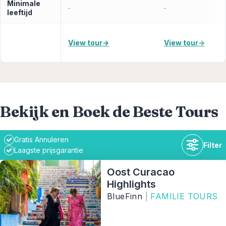
Minimale
-
-
leeftijd
View tour
→
View tour
→
Bekijk en Boek de Beste Tours
Gratis Annuleren
Filter
Laagste prijsgarantie
Oost Curacao
Highlights
BlueFinn
|
FAMILIE TOURS
Tijdsduur