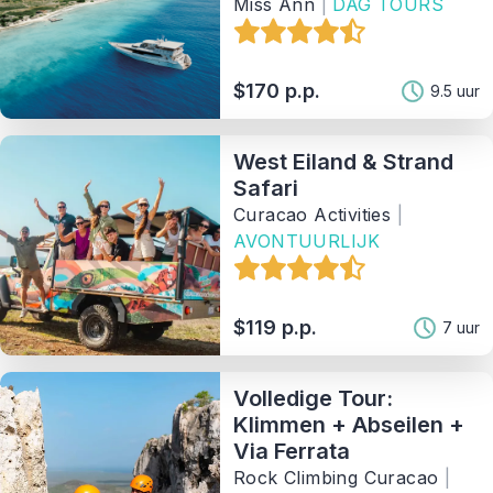
Miss Ann
|
DAG TOURS
$170 p.p.
9.5 uur
West Eiland & Strand
Safari
Curacao Activities
|
AVONTUURLIJK
$119 p.p.
7 uur
Volledige Tour:
Klimmen + Abseilen +
Via Ferrata
Rock Climbing Curacao
|