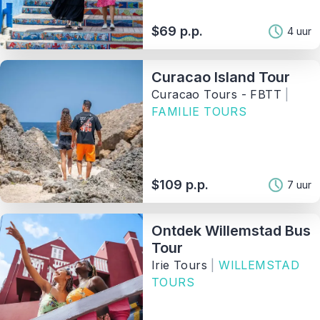
Beschikbaarheid
$69 p.p.
4 uur
Prijsklasse
Curacao Island Tour
Curacao Tours - FBTT
|
Activiteit
FAMILIE TOURS
Soort
$109 p.p.
7 uur
Aanbieder
Ontdek Willemstad Bus
Sorteer Op
Tour
Irie Tours
|
WILLEMSTAD
4
Matching Properties
TOURS
Show Results