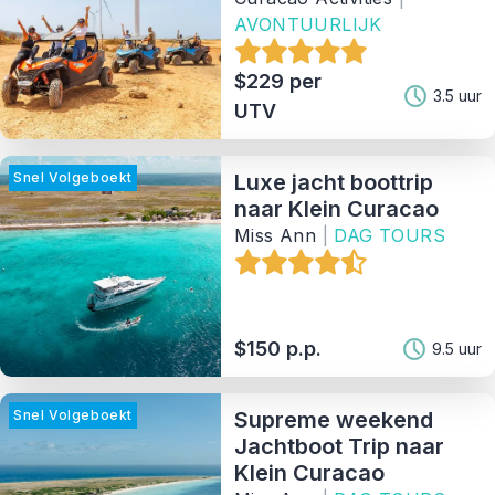
AVONTUURLIJK
Soort
$229 per
3.5 uur
UTV
Aanbieder
Snel Volgeboekt
Luxe jacht boottrip
Sorteer Op
naar Klein Curacao
Miss Ann
|
DAG TOURS
121
Matching Properties
Show Results
$150 p.p.
9.5 uur
Snel Volgeboekt
Supreme weekend
Jachtboot Trip naar
Klein Curacao