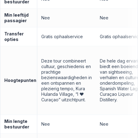
bestuurder
Min leeftijd
Nee
Nee
passagier
Transfer
Gratis ophaalservice
Gratis ophaalservi
opties
Deze tour combineert
De hele dag ervar
cultuur, geschiedenis en
biedt een boeiend
prachtige
van sightseeing,
bezienswaardigheden in
verhalen en cultur
Hoogtepunten
een ontspannen en
onderdompeling,
plezierig tempo, Kura
Spanish Water Lag
Hulanda Village, “I ❤️
Curaçao Liqueur
Curaçao” uitzichtpunt.
Distillery.
Min lengte
Nee
Nee
bestuurder