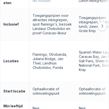
No incluido
Lunch inbegrepen
eten
Toegangsprijzen voor
Toegangsprijzen
attracties inbegrepen,
inbegrepen, lokal
Inclusief
spot flamingo's, bezoek
lunch, zwemmen bi
Landaus Chobolobo en
Grote Knip
proef Curacao-likeur
Spanish Water Lag
Flamingo, Otrobanda,
Caracas Bay, Jan 
Juliana Bridge, Jan
Locaties
Salt Pans, Shete 
Thiel, Landhuis
National Park, Gro
Chobolobo, Punda
Knip
Ophaallocatie of
Ophaallocatie of
Start locatie
ontmoetingspunt
ontmoetingspunt
Min leeftijd
Nee
Nee