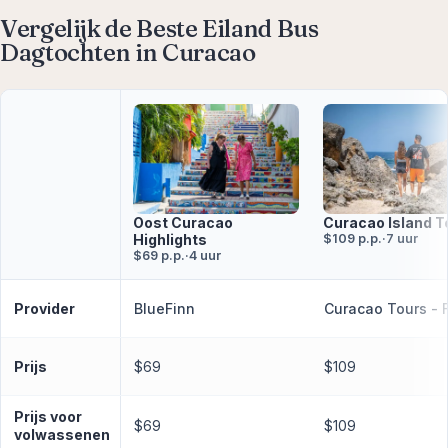
Vergelijk de Beste Eiland Bus
Dagtochten in Curacao
Curacao Island T
Oost Curacao
$109 p.p.
·
7 uur
Highlights
$69 p.p.
·
4 uur
Provider
BlueFinn
Curacao Tours - 
Prijs
$69
$109
Prijs voor
$69
$109
volwassenen