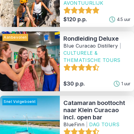
AVONTUURLIJK
$120 p.p.
4.5 uur
Aanbevolen
Rondleiding Deluxe
Blue Curacao Distillery
|
CULTURELE &
THEMATISCHE TOURS
$30 p.p.
1 uur
Snel Volgeboekt
Catamaran boottocht
naar Klein Curacao
incl. open bar
BlueFinn
|
DAG TOURS