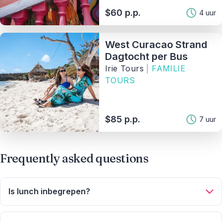
$60 p.p.
4 uur
West Curacao Strand
Dagtocht per Bus
Irie Tours
|
FAMILIE
TOURS
$85 p.p.
7 uur
Frequently asked questions
Is lunch inbegrepen?
Bij sommige dagtours is lunch en drinken inbegrepen. Dit staat