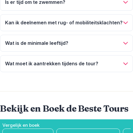
duidelijk vermeld.
Is er tijd om te zwemmen?
Ja, veel tours hebben strandstops waar je kunt zwemmen of
snorkelen. Dit is optioneel.
Kan ik deelnemen met rug- of mobiliteitsklachten?
Ja, de meeste gasten met lichte klachten kunnen deelnemen.
Houd rekening met korte wandelingen.
Wat is de minimale leeftijd?
Deze tours zijn geschikt voor alle leeftijden. Kinderprijzen
kunnen van toepassing zijn.
Wat moet ik aantrekken tijdens de tour?
Draag comfortabele kleding en goede wandelschoenen. Voor
strandtours zijn zwemkleding, handdoek en
zonnebrandcrème aan te raden.
Bekijk en Boek de Beste Tours
Vergelijk en boek