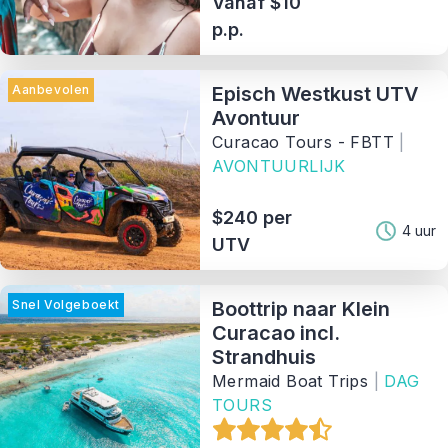
Vanaf $10
p.p.
Aanbevolen
Episch Westkust UTV
Avontuur
Curacao Tours - FBTT
|
AVONTUURLIJK
$240 per
4 uur
UTV
Snel Volgeboekt
Boottrip naar Klein
Curacao incl.
Strandhuis
Mermaid Boat Trips
|
DAG
TOURS