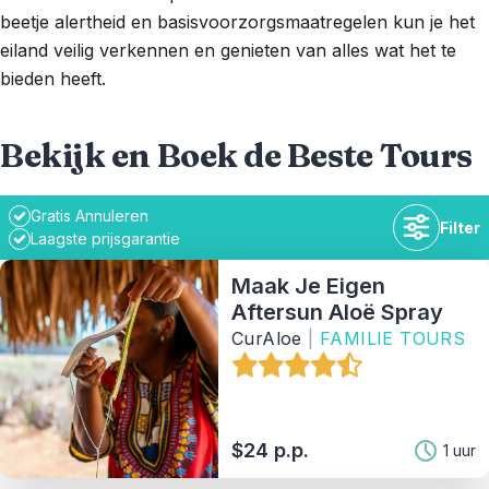
beetje alertheid en basisvoorzorgsmaatregelen kun je het
eiland veilig verkennen en genieten van alles wat het te
bieden heeft.
Bekijk en Boek de Beste Tours
Gratis Annuleren
Filter
Laagste prijsgarantie
Maak Je Eigen
Aftersun Aloë Spray
CurAloe
|
FAMILIE TOURS
Tijdsduur
Beschikbaarheid
$24 p.p.
1 uur