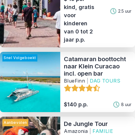
kind, gratis
2.5 uur
voor
kinderen
van 0 tot 2
jaar p.p.
Snel Volgeboekt
Catamaran boottocht
naar Klein Curacao
incl. open bar
BlueFinn
|
DAG TOURS
$140 p.p.
8 uur
Aanbevolen
De Jungle Tour
Amazonia
|
FAMILIE