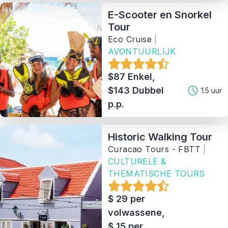
Prijsklasse
E-Scooter en Snorkel
Tour
Activiteit
Eco Cruise
|
AVONTUURLIJK
Soort
$87 Enkel,
$143 Dubbel
1.5 uur
Aanbieder
p.p.
Sorteer Op
Historic Walking Tour
Curacao Tours - FBTT
|
5
Matching Properties
CULTURELE &
THEMATISCHE TOURS
Show Results
$ 29 per
volwassene,
$ 15 per