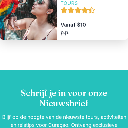
TOURS
Vanaf $10
p.p.
Schrijf je in voor onze
Nieuwsbrief
Blijf op de hoogte van de nieuwste tours, activiteiten
en reistips voor Curaçao. Ontvang exclusieve