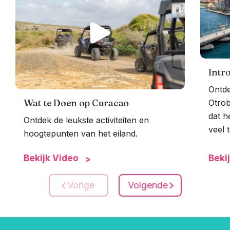
Intr
Ontde
Wat te Doen op Curacao
Otrob
dat h
Ontdek de leukste activiteiten en
veel t
hoogtepunten van het eiland.
Bekijk Video
Beki
Vorige
Volgende