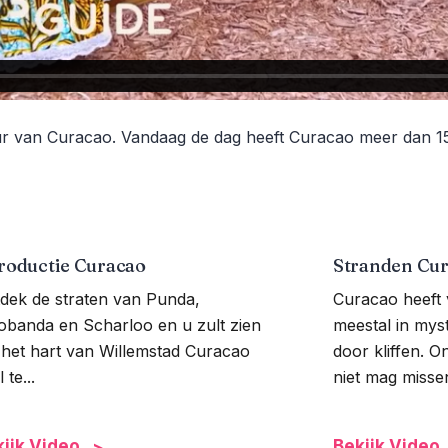
tuur van Curacao. Vandaag de dag heeft Curacao meer dan 
troductie Curacao
Stranden Cu
dek de straten van Punda,
Curacao heeft 
obanda en Scharloo en u zult zien
meestal in mys
 het hart van Willemstad Curacao
door kliffen. O
 te...
niet mag missen
ijk Video
Bekijk Video