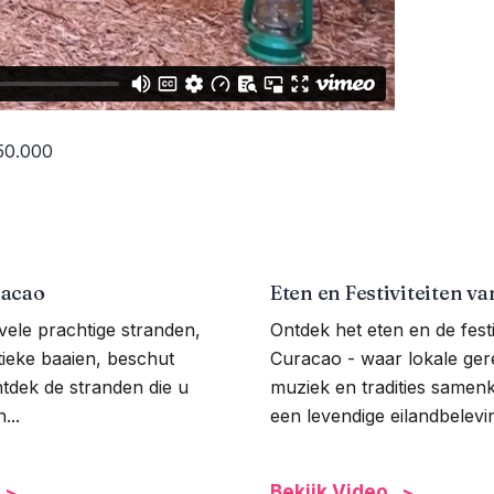
150.000
racao
Eten en Festiviteiten v
vele prachtige stranden,
Ontdek het eten en de festi
tieke baaien, beschut
Curacao - waar lokale ger
ntdek de stranden die u
muziek en tradities samen
...
een levendige eilandbelevi
Bekijk Video