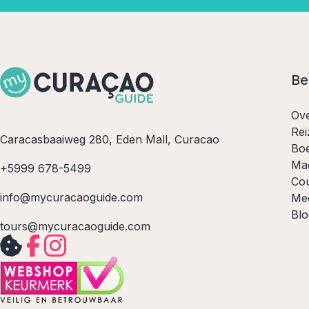
Be
Ov
Rei
Caracasbaaiweg 280, Eden Mall, Curacao
Boe
Ma
+5999 678-5499
Co
info@mycuracaoguide.com
Me
Blo
tours@mycuracaoguide.com