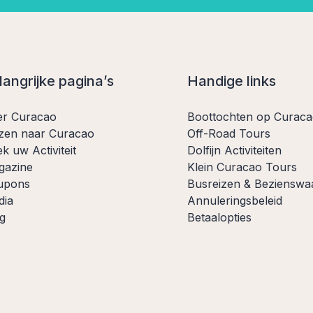
langrijke pagina’s
Handige links
er Curacao
Boottochten op Curac
zen naar Curacao
Off-Road Tours
k uw Activiteit
Dolfijn Activiteiten
gazine
Klein Curacao Tours
upons
Busreizen & Bezienswa
dia
Annuleringsbeleid
g
Betaalopties