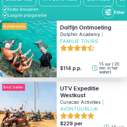
Gratis Annuleren
Filter
Laagste prijsgarantie
Aanbevolen
Dolfijn Ontmoeting
Dolphin Academy
|
FAMILIE TOURS
Tijdsduur
Beschikbaarheid
1.5 uur ( 20
$114 p.p.
min. in het
water)
Prijsklasse
Best Seller
UTV Expeditie
Westkust
Activiteit
Curacao Activities
|
AVONTUURLIJK
Soort
$229 per