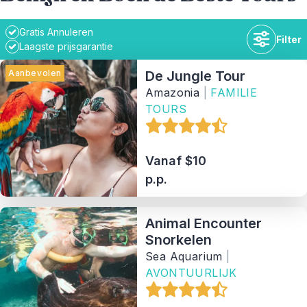
Gratis Annuleren
Filter
Laagste prijsgarantie
Aanbevolen
De Jungle Tour
Amazonia
|
FAMILIE
TOURS
Tijdsduur
Vanaf $10
Beschikbaarheid
p.p.
Prijsklasse
Animal Encounter
Snorkelen
Activiteit
Sea Aquarium
|
AVONTUURLIJK
Soort