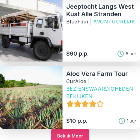
Jeeptocht Langs West
Kust Alle Stranden
BlueFinn
|
AVONTUURLIJK
$90 p.p.
6 uur
Aloe Vera Farm Tour
CurAloe
|
BEZIENSWAARDIGHEDEN
BEKIJKEN
$10 p.p.
1 uur
Bekijk Meer