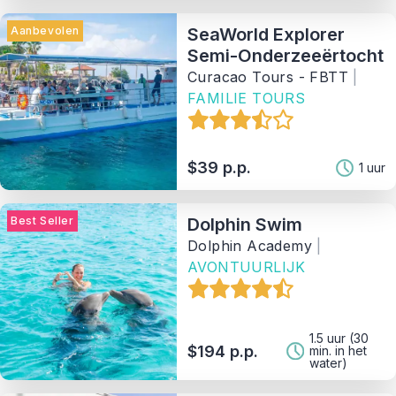
Aanbevolen
SeaWorld Explorer
Semi-Onderzeeërtocht
Curacao Tours - FBTT
|
FAMILIE TOURS
$39 p.p.
1 uur
Best Seller
Dolphin Swim
Dolphin Academy
|
AVONTUURLIJK
1.5 uur (30
$194 p.p.
min. in het
water)