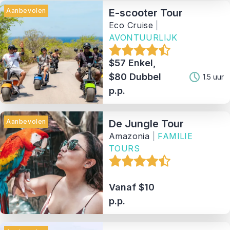
Aanbevolen
E-scooter Tour
Eco Cruise
|
AVONTUURLIJK
$57 Enkel,
$80 Dubbel
1.5 uur
p.p.
Aanbevolen
De Jungle Tour
Amazonia
|
FAMILIE
TOURS
Vanaf $10
p.p.