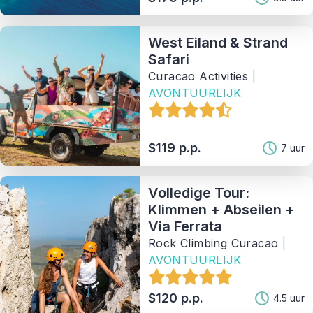
West Eiland & Strand
Safari
Curacao Activities
|
AVONTUURLIJK
$119 p.p.
7 uur
Volledige Tour:
Klimmen + Abseilen +
Via Ferrata
Rock Climbing Curacao
|
AVONTUURLIJK
$120 p.p.
4.5 uur