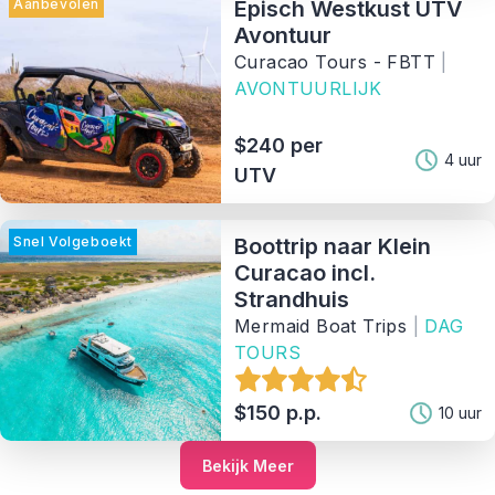
Aanbevolen
Episch Westkust UTV
Avontuur
Curacao Tours - FBTT
|
AVONTUURLIJK
$240 per
4 uur
UTV
Snel Volgeboekt
Boottrip naar Klein
Curacao incl.
Strandhuis
Mermaid Boat Trips
|
DAG
TOURS
$150 p.p.
10 uur
Bekijk Meer