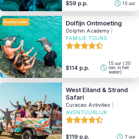
$59 p.p.
1.5 uur
Aanbevolen
Dolfijn Ontmoeting
Dolphin Academy
|
FAMILIE TOURS
1.5 uur ( 20
$114 p.p.
min. in het
water)
West Eiland & Strand
Safari
Curacao Activities
|
AVONTUURLIJK
$119 p.p.
7 uur