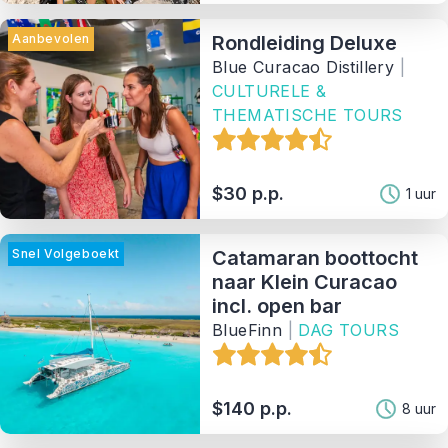
Aanbevolen
Rondleiding Deluxe
Blue Curacao Distillery
|
CULTURELE &
THEMATISCHE TOURS
$30 p.p.
1 uur
Snel Volgeboekt
Catamaran boottocht
naar Klein Curacao
incl. open bar
BlueFinn
|
DAG TOURS
$140 p.p.
8 uur