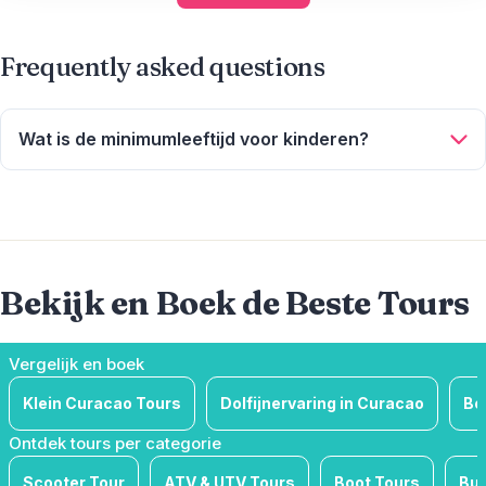
Frequently asked questions
Wat is de minimumleeftijd voor kinderen?
Het is noodzakelijk om dit rechtstreeks bij de touroperator te
controleren, aangezien de vereisten voor activiteiten kunnen
variëren. Doorgaans wordt een leeftijd tussen 6 en 12 jaar
aanbevolen, maar zolang kinderen worden begeleid door
een volwassene, zijn de meeste tours flexibel.
Bekijk en Boek de Beste Tours
Vergelijk en boek
Klein Curacao Tours
Dolfijnervaring in Curacao
Bo
Ontdek tours per categorie
Scooter Tour
ATV & UTV Tours
Boot Tours
Bus