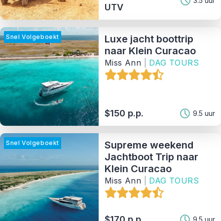
3.5 uur
UTV
Aanbieder
Snel Volgeboekt
Luxe jacht boottrip
Sorteer Op
naar Klein Curacao
Miss Ann
|
DAG TOURS
122
Matching Properties
Show Results
$150 p.p.
9.5 uur
Snel Volgeboekt
Supreme weekend
Jachtboot Trip naar
Klein Curacao
Miss Ann
|
DAG TOURS
$170 p.p.
9.5 uur