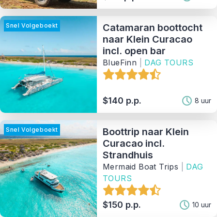
Snel Volgeboekt
Catamaran boottocht
naar Klein Curacao
incl. open bar
BlueFinn
|
DAG TOURS
$140 p.p.
8 uur
Snel Volgeboekt
Boottrip naar Klein
Curacao incl.
Strandhuis
Mermaid Boat Trips
|
DAG
TOURS
$150 p.p.
10 uur