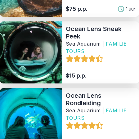
$75 p.p.
1 uur
Aanbieder
Ocean Lens Sneak
Sorteer Op
Peek
Sea Aquarium
|
FAMILIE
24
Matching Properties
TOURS
Show Results
$15 p.p.
Ocean Lens
Rondleiding
Sea Aquarium
|
FAMILIE
TOURS