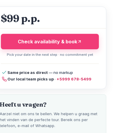
$99 p.p.
Check availability & book
Pick your date in the next step · no commitment yet
Same price as direct
— no markup
Our local team picks up
·
+5999 678-5499
licy
Compare Tours
Help
Heeft u vragen?
Aarzel niet om ons te bellen. We helpen u graag met
het vinden van de perfecte tour. Bereik ons per
telefoon, e-mail of Whatsapp.