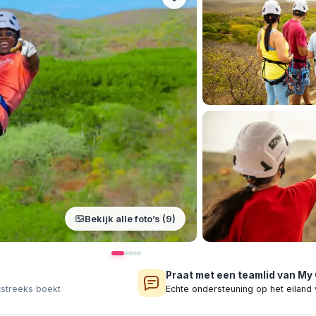
Bekijk alle foto’s (9)
Praat met een teamlid van My
tstreeks boekt
Echte ondersteuning op het eiland 