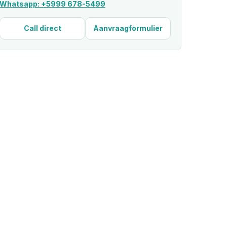
Whatsapp: +5999 678-5499
Call direct
Aanvraagformulier