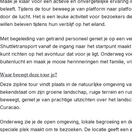
Maak je klaar voor een actieve en onvergetelijke ervaring i
beleeft. Tijdens de tour beweeg je van platform naar platfo
door de lucht. Het is een leuke activiteit voor bezoekers d
willen beleven tijdens hun verblijf op het eiland.
Met begeleiding van getraind personeel geniet je op een vei
Shuttletransport vanaf de ingang naar het startpunt maakt de
kunt richten op het avontuur dat voor je ligt. Onderweg voel 
buitenlucht en maak je mooie herinneringen met familie, vri
Waar brengt deze tour je?
Deze zipline tour vindt plaats in de natuurlijke omgeving 
bekendstaat om zijn groene landschap, ruige terrein en rustig
beweegt, geniet je van prachtige uitzichten over het lands
Curacao.
Onderweg zie je de open omgeving, lokale begroeiing en de 
speciale plek maakt om te bezoeken. De locatie geeft een e