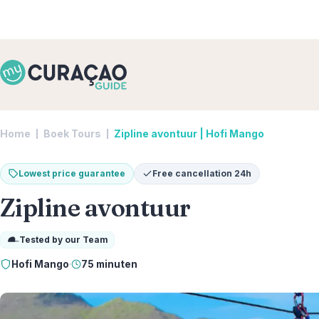
Home
Boek Tours
Zipline avontuur | Hofi Mango
Lowest price guarantee
Free cancellation 24h
Zipline avontuur
Tested by our Team
Hofi Mango
·
75 minuten