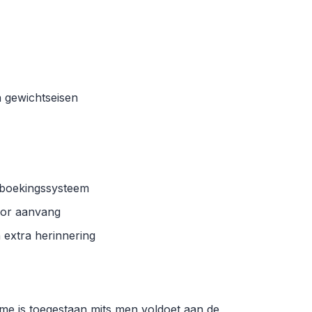
 gewichtseisen
t boekingssysteem
oor aanvang
n extra herinnering
ame is toegestaan mits men voldoet aan de