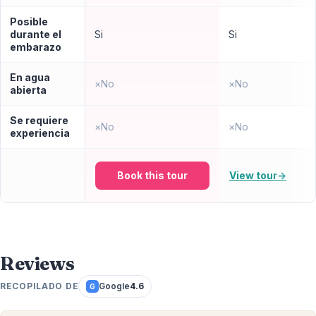
Posible
durante el
Si
Si
embarazo
En agua
×
No
×
No
abierta
Se requiere
×
No
×
No
experiencia
Book this tour
View tour
→
Reviews
RECOPILADO DE
Google
4.6
G