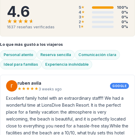
4.6
5
100%
★
4
0%
★
3
0%
★
★★★★★
★★★★★
2
0%
★
1
0%
1637
reseñas verificadas
★
Lo que más gustó a los viajeros
Personal atento
Reserva sencilla
Comunicación clara
Ideal para familias
Experiencia inolvidable
ruben avila
GOOGLE
★
★
★
★
★
3 weeks ago
Excellent family hotel with an extraordinary staff!!! We had a
wonderful time at LionsDive Beach Resort. It is the perfect
place for a family vacation: the atmosphere is very
welcoming, the beach is beautiful, and it is perfectly located
close to everything you need for a hassle-free stay. ​While the
facilities and the beach are a 10/10, what truly sets this hotel