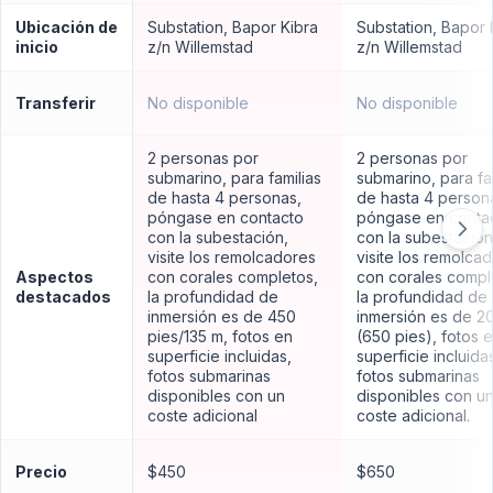
Ubicación de
Substation, Bapor Kibra
Substation, Bapor 
inicio
z/n Willemstad
z/n Willemstad
Transferir
No disponible
No disponible
2 personas por
2 personas por
submarino, para familias
submarino, para fa
de hasta 4 personas,
de hasta 4 person
póngase en contacto
póngase en conta
con la subestación,
con la subestación
visite los remolcadores
visite los remolca
Aspectos
con corales completos,
con corales compl
destacados
la profundidad de
la profundidad de
inmersión es de 450
inmersión es de 2
pies/135 m, fotos en
(650 pies), fotos 
superficie incluidas,
superficie incluida
fotos submarinas
fotos submarinas
disponibles con un
disponibles con u
coste adicional
coste adicional.
Precio
$450
$650