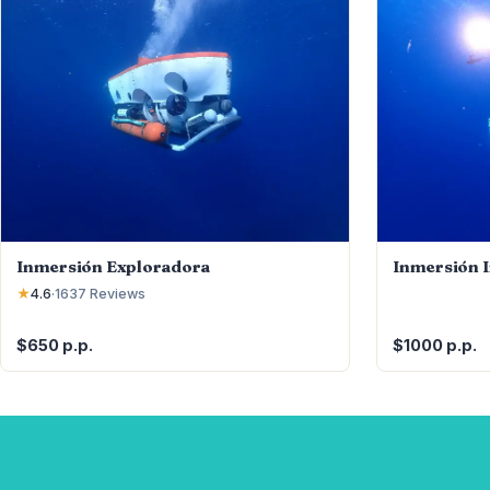
Inmersión Exploradora
Inmersión 
★
4.6
·
1637
Reviews
$650 p.p.
$1000 p.p.