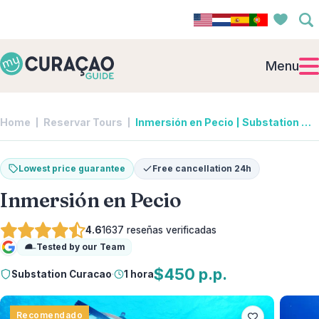
Menu
Home
Reservar Tours
Inmersión en Pecio | Substation Curacao
Lowest price guarantee
Free cancellation 24h
Inmersión en Pecio
4.6
1637
reseñas verificadas
Tested by our Team
Google
$450 p.p.
Substation Curacao
·
1 hora
Recomendado