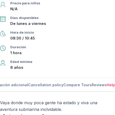
Precio para niños
N/A
Días disponibles
De lunes a viernes
Hora de inicio
08:30 / 10:45
Duración
1 hora
Edad mínima
8 años
ación adicional
Cancellation policy
Compare Tours
Reviews
Help
Vaya donde muy poca gente ha estado y viva una
aventura submarina inolvidable.