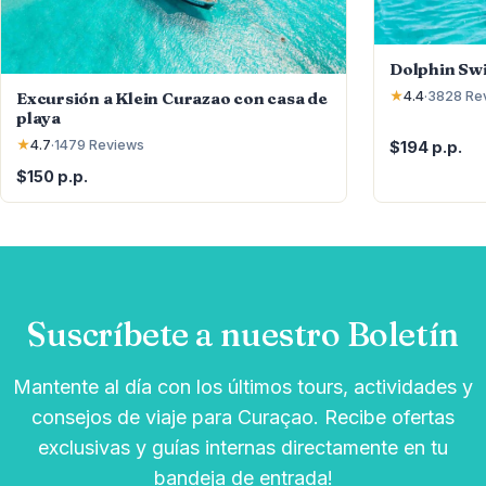
Dolphin Sw
Excursión a Klein Curazao con casa de
★
4.4
·
3828
Re
playa
★
4.7
·
1479
Reviews
$194 p.p.
$150 p.p.
Suscríbete a nuestro Boletín
Mantente al día con los últimos tours, actividades y
consejos de viaje para Curaçao. Recibe ofertas
exclusivas y guías internas directamente en tu
bandeja de entrada!