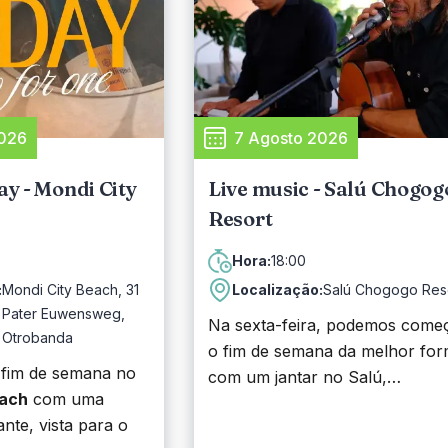
2026
7 Agosto 2026
y - Mondi City
Live music - Salú Chogog
Resort
18:00
Hora:
:
Mondi City Beach, 31
Localização:
Salú Chogogo Res
Pater Euwensweg,
Na sexta-feira, podemos come
Otrobanda
o fim de semana da melhor fo
fim de semana no
com um jantar no Salú,
each
com uma
acompanhado de música ao viv
nte, vista para o