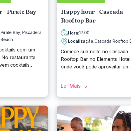
 - Pirate Bay
Happy hour - Cascada
Rooftop Bar
:
Pirate Bay, Piscadera
17:00
Hora:
Beach
Localização:
Cascada Rooftop 
ocktails com um
Comece sua noite no Cascada
! No restaurante
Rooftop Bar no Elements Hotel
rvem cocktails
onde você pode aproveitar um
 são
happy hour diário das 17h às 1
te deliciosos! E há
com vistas deslumbrantes e
Ler Mais
notícia: o Happy
ótimas vibrações.
e Bay acontece
s 17h às 18h, com
r duplo
as as sextas-feiras,
.