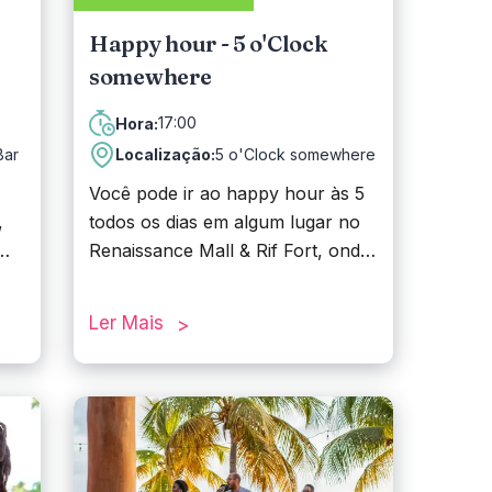
Happy hour - 5 o'Clock
somewhere
17:00
Hora:
Bar
Localização:
5 o'Clock somewhere
Você pode ir ao happy hour às 5
,
todos os dias em algum lugar no
Renaissance Mall & Rif Fort, onde
9h,
você pode desfrutar de duas
rodadas de bebidas das 17h às
Ler Mais
19h e das 21h às 22h.