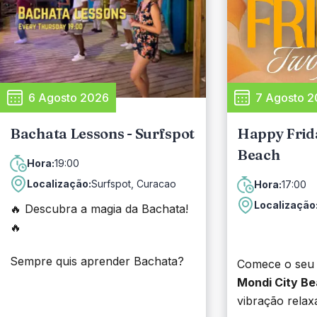
Hour todos os dias das 15:00 às
17:00 🥂
Peça sua bebida favorita e ganhe
um delicioso petisco junto! 💙
6 Agosto 2026
7 Agosto 
Bachata Lessons - Surfspot
Happy Frida
Beach
19:00
Hora:
Localização:
Surfspot, Curacao
17:00
Hora:
Localização
🔥 Descubra a magia da Bachata!
🔥
Sempre quis aprender Bachata?
Comece o seu 
Esta é a sua chance! 💃🕺
Mondi City B
vibração relaxa
📅 Todas as quintas-feiras