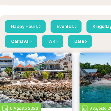
Happy Hours
Eventos
Kingsda
Carnaval
WK
Date
6 Agosto 2026
6 Agosto 