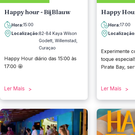
Happy hour - BijBlauw
Happy Hour
15:00
17:00
Hora:
Hora:
Localização:
82-84 Kaya Wilson
Localização
Godett, Willemstad,
Curaçao
Experimente c
Happy Hour diário das 15:00 às
toque especial
17:00 🤩
Pirate Bay, se
exclusivos que
Quer aproveitar uma tarde
irresistivelmen
Ler Mais
Ler Mais
animada com amigos, colegas ou
mais uma boa 
simplesmente curtir um momento
Hour no Pirat
só para você?
diariamente da
um Happy Hou
Venha ao Oceanfront Restaurant
prolongado tod
BijBlauw e aproveite nosso Happy
das 16h às 18h