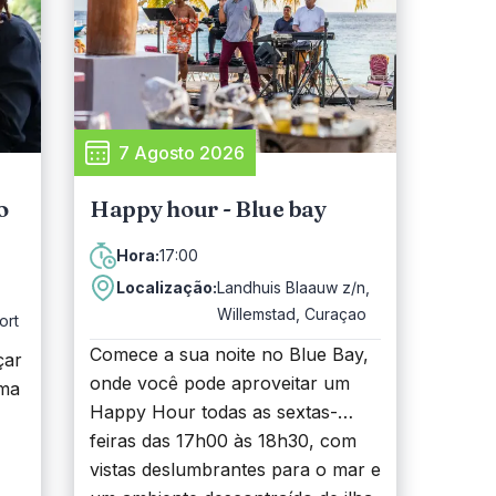
7 Agosto 2026
o
Happy hour - Blue bay
17:00
Hora:
Localização:
Landhuis Blaauw z/n,
Willemstad, Curaçao
ort
Comece a sua noite no Blue Bay,
çar
onde você pode aproveitar um
rma
Happy Hour todas as sextas-
feiras das 17h00 às 18h30, com
o.
vistas deslumbrantes para o mar e