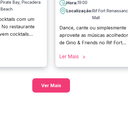
:
Pirate Bay, Piscadera
19:00
Hora:
Beach
Localização:
Rif Fort Renaissan
Mall
ocktails com um
! No restaurante
Dance, cante ou simplesmente
rvem cocktails
aproveite as músicas acolhedo
 são
de Gino & Friends no Rif Fort
te deliciosos! E há
todas as sextas-feiras.
notícia: o Happy
Ler Mais
e Bay acontece
s 17h às 18h, com
r duplo
Ver Mais
as as sextas-feiras,
.