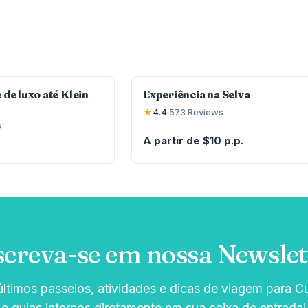
 de luxo até Klein
Experiência na Selva
★
4.4
·
573
Reviews
s
A partir de $10 p.p.
screva-se em nossa Newslet
timos passeios, atividades e dicas de viagem para C
e guias internos diretamente em sua caixa de entrada!