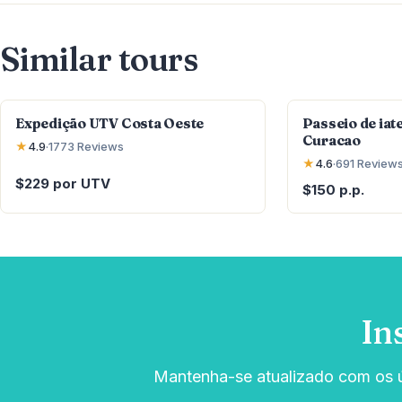
Similar tours
Expedição UTV Costa Oeste
Passeio de iate
Curacao
★
4.9
·
1773
Reviews
★
4.6
·
691
Review
$229 por UTV
$150 p.p.
In
Mantenha-se atualizado com os úl