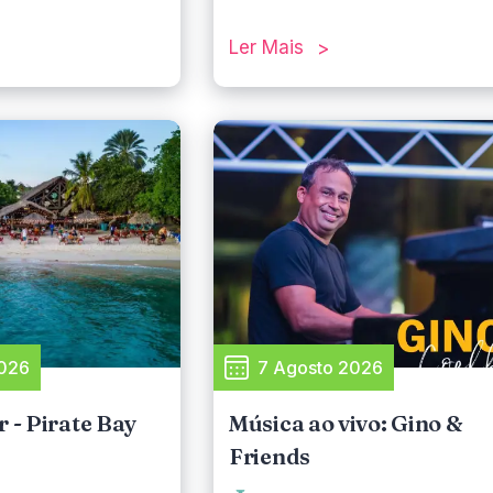
Clicquot e outras
reço de 1. Saboreie,
Ler Mais
um brinde à sexta-
 o sol se põe,
perfeito ao seu fim
úde! 🥂✨
i City Beach, 31
weg, Otrobanda
 – 20h
tas-feiras
2026
7 Agosto 2026
 - Pirate Bay
Música ao vivo: Gino &
Friends