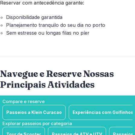
Reservar com antecedência garante:
Disponibilidade garantida
Planejamento tranquilo do seu dia no porto
Sem estresse ou longas filas no píer
Navegue e Reserve Nossas
Principais Atividades
Compare e reserve
Passeios a Klein Curacao
Experiências com Golfinhos
Explorar passeios por categoria
Tour de Scooter
Passeios de ATV e UTV
Passeios 