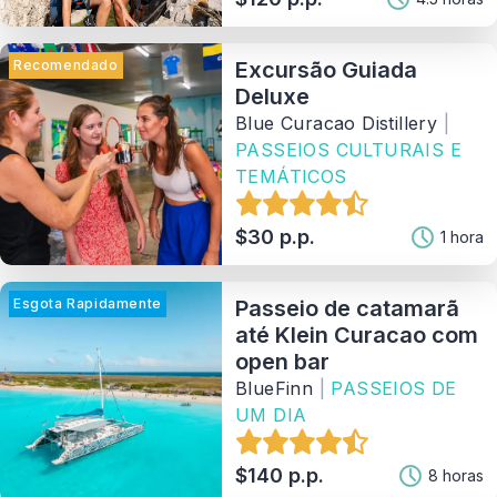
Recomendado
Excursão Guiada
Deluxe
Blue Curacao Distillery
|
PASSEIOS CULTURAIS E
TEMÁTICOS
$30 p.p.
1 hora
Esgota Rapidamente
Passeio de catamarã
até Klein Curacao com
open bar
BlueFinn
|
PASSEIOS DE
UM DIA
$140 p.p.
8 horas