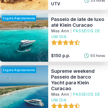
3.5 horas
UTV
Provedor
Esgota Rapidamente
Passeio de iate de luxo
Ordenar Por
até Klein Curacao
Miss Ann
|
PASSEIOS DE
121
Matching Properties
UM DIA
Show Results
$150 p.p.
9.5 horas
Esgota Rapidamente
Supreme weekend
Passeio de barco
Yacht para Klein
Curacao
Miss Ann
|
PASSEIOS DE
UM DIA