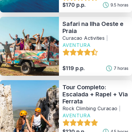
$170 p.p.
9.5 horas
Safari na Ilha Oeste e
Praia
Curacao Activities
|
AVENTURA
$119 p.p.
7 horas
Tour Completo:
Escalada + Rapel + Via
Ferrata
Rock Climbing Curacao
|
AVENTURA
$120 p.p.
4.5 horas