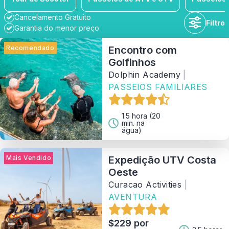
Cancelamento Gratuito
Filtro
Garantia do menor preço
Recomendado
Encontro com
Golfinhos
Dolphin Academy
|
Duração
PASSEIOS FAMILIARES
Disponibilidade
1.5 hora (20
min. na
água)
Gama de preços
Mais Vendido
Expedição UTV Costa
Oeste
Atividade
Curacao Activities
|
AVENTURA
Tipo
$229 por