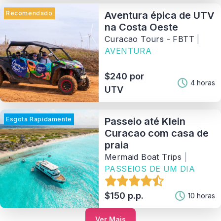
Recomendado
Aventura épica de UTV
na Costa Oeste
Curacao Tours - FBTT
|
AVENTURA
$240 por
4 horas
UTV
Esgota Rapidamente
Passeio até Klein
Curacao com casa de
praia
Mermaid Boat Trips
|
PASSEIOS DE UM DIA
$150 p.p.
10 horas
Ver Mais