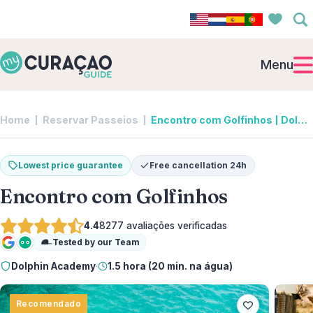
Menu
Home
Reservar Passeios
Encontro com Golfinhos | Dolphin Academy
Lowest price guarantee
Free cancellation 24h
Encontro com Golfinhos
4.4
8277
avaliações verificadas
Tested by our Team
Google
Tripadvisor
Dolphin Academy
·
1.5 hora (20 min. na água)
Recomendado