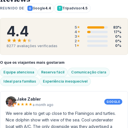
REUNIDO DE
Google
4.4
Tripadvisor
4.5
G
T
4.4
5
83%
★
4
17%
★
3
0%
★
★★★★★
★★★★★
2
0%
★
1
0%
8277
avaliações verificadas
★
O que os viajantes mais gostaram
Equipe atenciosa
Reserva fácil
Comunicação clara
Ideal para famílias
Experiência inesquecível
Jake Zabler
GOOGLE
★
★
★
★
a month ago
We were able to get up close to the Flamingos and turtles.
Nice dolphin show with view of the sea. Cool underwater
boat with A/C. The only downside was they advertised a