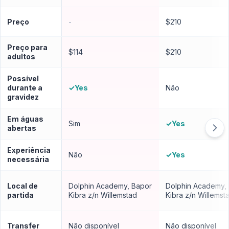
Preço
-
$210
Preço para
$114
$210
adultos
Possível
durante a
✓
Yes
Não
gravidez
Em águas
Sim
✓
Yes
abertas
Experiência
Não
✓
Yes
necessária
Local de
Dolphin Academy, Bapor
Dolphin Academy,
partida
Kibra z/n Willemstad
Kibra z/n Willemst
Transfer
Não disponível
Não disponível