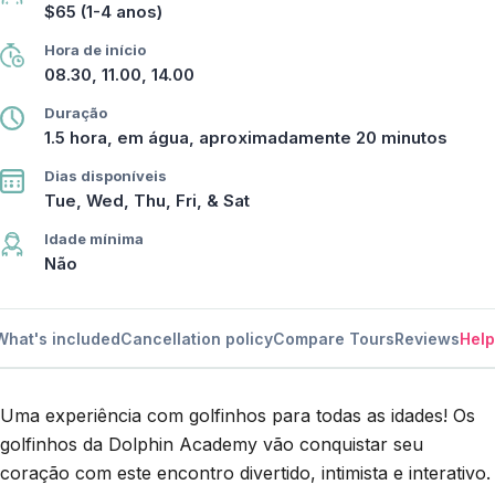
$65 (1-4 anos)
Hora de início
08.30, 11.00, 14.00
Duração
1.5 hora, em água, aproximadamente 20 minutos
Dias disponíveis
Tue, Wed, Thu, Fri, & Sat
Idade mínima
Não
What's included
Cancellation policy
Compare Tours
Reviews
Help
Uma experiência com golfinhos para todas as idades! Os
golfinhos da Dolphin Academy vão conquistar seu
coração com este encontro divertido, intimista e interativo.