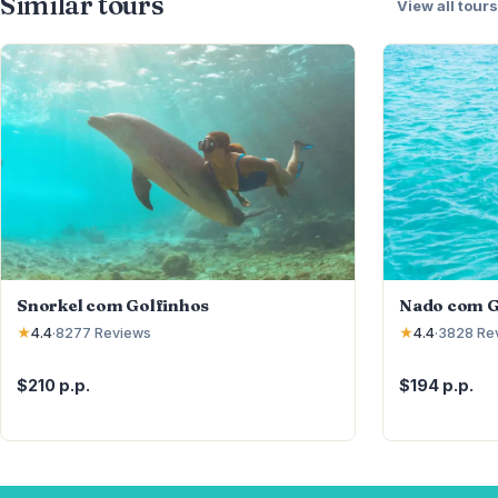
Similar tours
View all tours
Snorkel com Golfinhos
Nado com G
★
4.4
·
8277
Reviews
★
4.4
·
3828
Re
$210 p.p.
$194 p.p.