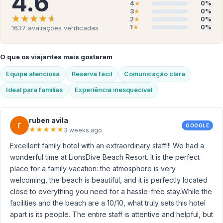
4.6
4
0%
★
3
0%
★
★★★★★
★★★★★
2
0%
★
1
0%
1637
avaliações verificadas
★
O que os viajantes mais gostaram
Equipe atenciosa
Reserva fácil
Comunicação clara
Ideal para famílias
Experiência inesquecível
ruben avila
GOOGLE
★
★
★
★
★
3 weeks ago
Excellent family hotel with an extraordinary staff!!! We had a
wonderful time at LionsDive Beach Resort. It is the perfect
place for a family vacation: the atmosphere is very
welcoming, the beach is beautiful, and it is perfectly located
close to everything you need for a hassle-free stay. ​While the
facilities and the beach are a 10/10, what truly sets this hotel
apart is its people. The entire staff is attentive and helpful, but