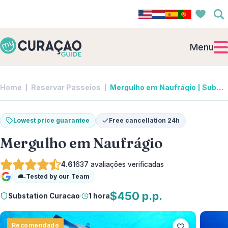
Menu
Home
Reservar Passeios
Mergulho em Naufrágio | Substation Curacao
Lowest price guarantee
Free cancellation 24h
Mergulho em Naufrágio
4.6
1637
avaliações verificadas
Tested by our Team
Google
$450 p.p.
Substation Curacao
·
1 hora
Recomendado