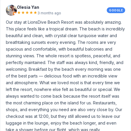
Olesia Yan
GOOGLE
★
★
★
★
★
3 months ago
Our stay at LionsDive Beach Resort was absolutely amazing.
This place feels like a tropical dream. The beach is incredibly
beautiful and clean, with crystal clear turquoise water and
breathtaking sunsets every evening. The rooms are very
spacious and comfortable, with beautiful balconies and
stunning views. The whole resort is spotless, peaceful, and
perfectly maintained. The staff was always kind, friendly, and
welcoming. Breakfast by the beach every morning was one
of the best parts — delicious food with an incredible view
and atmosphere. What we loved most is that every time we
left the resort, nowhere else felt as beautiful or special. We
always wanted to come back because the resort itself was
the most charming place on the island for us. Restaurants,
shops, and everything you need are also very close by. Our
checkout was at 12:00, but they still allowed us to leave our
luggage in the lounge, enjoy the beach longer, and even
take a shower before our flight, which was really