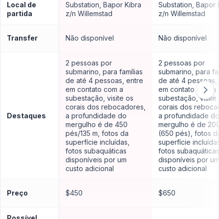
Local de
Substation, Bapor Kibra
Substation, Bapor 
partida
z/n Willemstad
z/n Willemstad
Transfer
Não disponível
Não disponível
2 pessoas por
2 pessoas por
submarino, para famílias
submarino, para fa
de até 4 pessoas, entre
de até 4 pessoas,
em contato com a
em contato com a
subestação, visite os
subestação, visite
corais dos rebocadores,
corais dos reboca
Destaques
a profundidade do
a profundidade d
mergulho é de 450
mergulho é de 20
pés/135 m, fotos da
(650 pés), fotos d
superfície incluídas,
superfície incluída
fotos subaquáticas
fotos subaquática
disponíveis por um
disponíveis por u
custo adicional
custo adicional
Preço
$450
$650
Possível