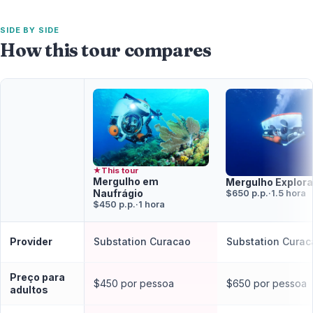
SIDE BY SIDE
How this tour compares
★
This tour
Mergulho em
Mergulho Explor
Naufrágio
$650 p.p.
·
1.5 hora
$450 p.p.
·
1 hora
Provider
Substation Curacao
Substation Curac
Preço para
$450 por pessoa
$650 por pessoa
adultos