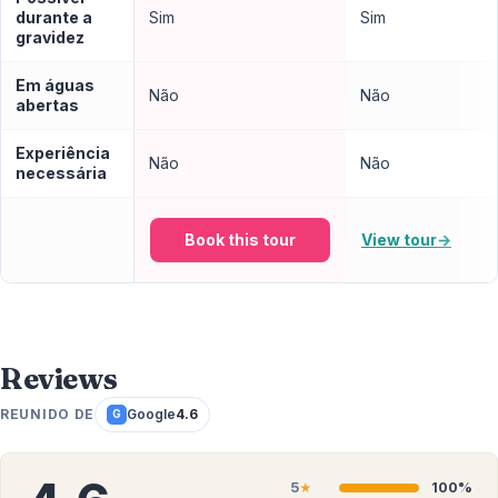
durante a
Sim
Sim
gravidez
Em águas
Não
Não
abertas
Experiência
Não
Não
necessária
Book this tour
View tour
→
Reviews
REUNIDO DE
Google
4.6
G
5
100%
★