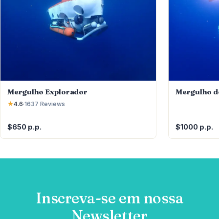
Mergulho Explorador
Mergulho d
★
4.6
·
1637
Reviews
$650 p.p.
$1000 p.p.
Inscreva-se em nossa
Newsletter