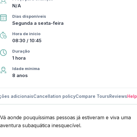
N/A
Dias disponíveis
Segunda a sexta-feira
Hora de início
08:30 / 10:45
Duração
1 hora
Idade mínima
8 anos
ções adicionais
Cancellation policy
Compare Tours
Reviews
Help
Vá aonde pouquíssimas pessoas já estiveram e viva uma
aventura subaquática inesquecível.