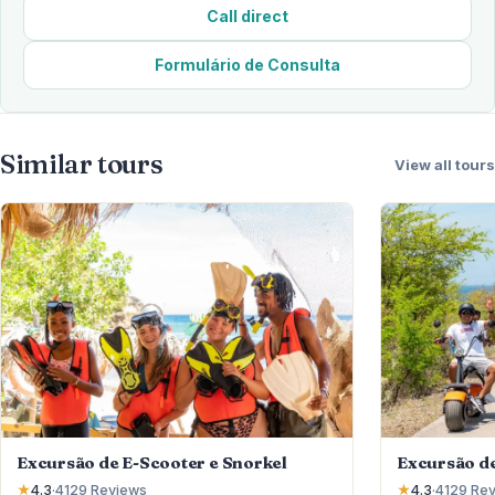
Call direct
Formulário de Consulta
Similar tours
View all tours
Excursão de E-Scooter e Snorkel
Excursão de
★
4.3
·
4129
Reviews
★
4.3
·
4129
Rev