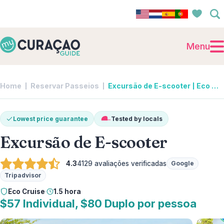
Menu
Home
Reservar Passeios
Excursão de E-scooter | Eco Cruise
Lowest price guarantee
Tested by locals
Excursão de E-scooter
4.3
4129
avaliações verificadas
Google
Tripadvisor
Eco Cruise
·
1.5 hora
$57 Individual, $80 Duplo por pessoa