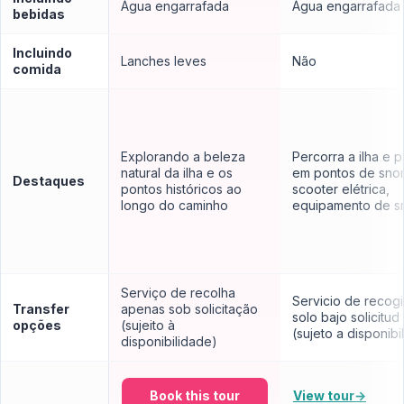
Água engarrafada
Água engarrafada
bebidas
Incluindo
Lanches leves
Não
comida
Explorando a beleza
Percorra a ilha e 
natural da ilha e os
em pontos de snor
Destaques
pontos históricos ao
scooter elétrica,
longo do caminho
equipamento de s
Serviço de recolha
Servicio de recog
Transfer
apenas sob solicitação
solo bajo solicitud
opções
(sujeito à
(sujeto a disponibi
disponibilidade)
Book this tour
View tour
→