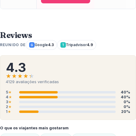
Reviews
REUNIDO DE
Google
4.3
Tripadvisor
4.9
G
T
4.3
★★★★★
★★★★★
4129
avaliações verificadas
5
40%
★
4
40%
★
3
0%
★
2
0%
★
1
20%
★
O que os viajantes mais gostaram