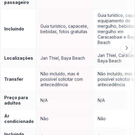
passageiro
Guia turístico, cap
equipamento de
Guia turístico, capacete,
mergulho, bebidas
Incluindo
bebidas, fotos gratuitas
mergulho em
Caracasbaai e Ba
Beach
Jan Thiel, Caracas
Localizações
Jan Thiel, Baya Beach
Baya Beach
Não incluído, mas é
Não incluído, mas 
Transfer
possível solicitar com
possível solicitar 
antecedência
antecedência
Preço para
N/A
N/A
adultos
Ar
Não
Não
condicionado
Incluindo