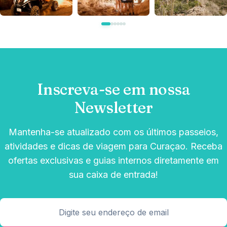
Inscreva-se em nossa
Newsletter
Mantenha-se atualizado com os últimos passeios,
atividades e dicas de viagem para Curaçao. Receba
ofertas exclusivas e guias internos diretamente em
sua caixa de entrada!