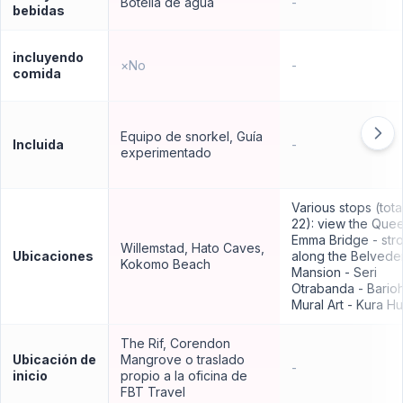
Botella de agua
-
bebidas
incluyendo
×
No
-
comida
Equipo de snorkel, Guía
Incluida
-
experimentado
Various stops (tota
22): view the Que
Emma Bridge - stro
Willemstad, Hato Caves,
Ubicaciones
along the Belvede
Kokomo Beach
Mansion - Seri
Otrabanda - Barioh
Mural Art - Kura H
The Rif, Corendon
Ubicación de
Mangrove o traslado
-
inicio
propio a la oficina de
FBT Travel