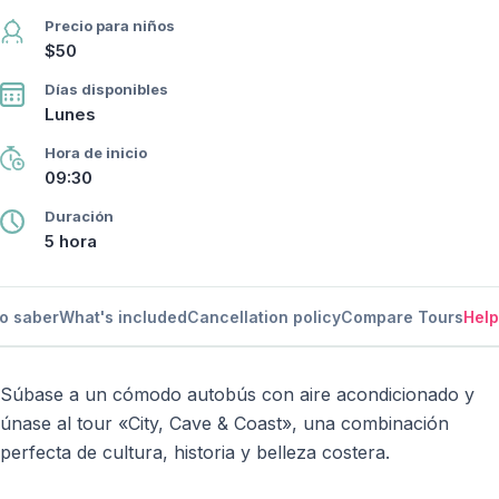
Precio para niños
$50
Días disponibles
Lunes
Hora de inicio
09:30
Duración
5 hora
o saber
What's included
Cancellation policy
Compare Tours
Help
Súbase a un cómodo autobús con aire acondicionado y
únase al tour «City, Cave & Coast», una combinación
perfecta de cultura, historia y belleza costera.