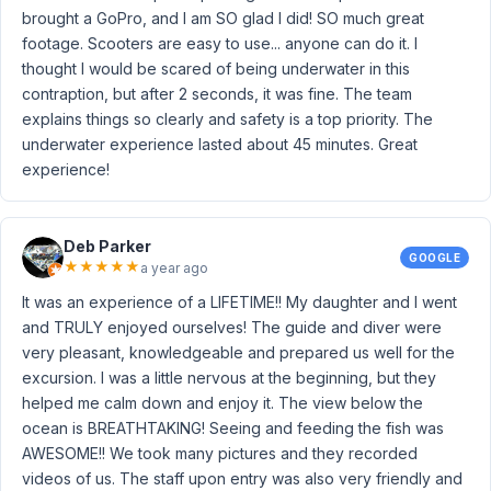
brought a GoPro, and I am SO glad I did! SO much great
footage. Scooters are easy to use... anyone can do it. I
thought I would be scared of being underwater in this
contraption, but after 2 seconds, it was fine. The team
explains things so clearly and safety is a top priority. The
underwater experience lasted about 45 minutes. Great
experience!
Deb Parker
GOOGLE
★
★
★
★
★
a year ago
It was an experience of a LIFETIME!! My daughter and I went
and TRULY enjoyed ourselves! The guide and diver were
very pleasant, knowledgeable and prepared us well for the
excursion. I was a little nervous at the beginning, but they
helped me calm down and enjoy it. The view below the
ocean is BREATHTAKING! Seeing and feeding the fish was
AWESOME!! We took many pictures and they recorded
videos of us. The staff upon entry was also very friendly and