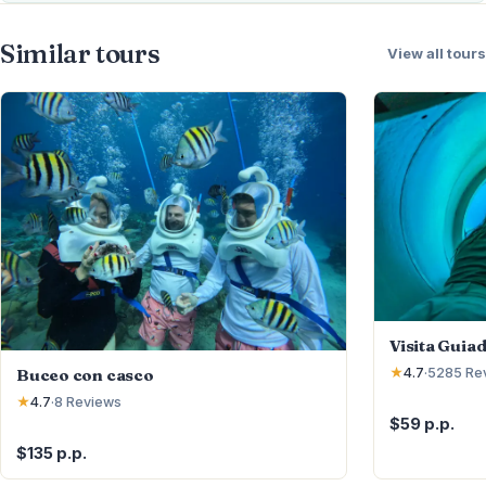
Similar tours
View all tours
Visita Guia
Buceo con casco
★
4.7
·
5285
Re
★
4.7
·
8
Reviews
$59 p.p.
$135 p.p.