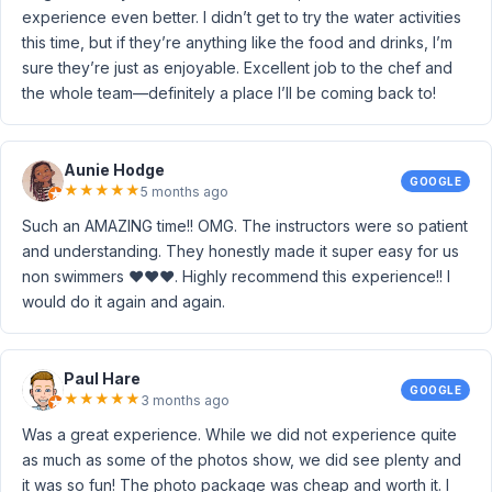
experience even better. I didn’t get to try the water activities
this time, but if they’re anything like the food and drinks, I’m
sure they’re just as enjoyable. Excellent job to the chef and
the whole team—definitely a place I’ll be coming back to!
Aunie Hodge
GOOGLE
★
★
★
★
★
5 months ago
Such an AMAZING time!! OMG. The instructors were so patient
and understanding. They honestly made it super easy for us
non swimmers ❤️❤️❤️. Highly recommend this experience!! I
would do it again and again.
Paul Hare
GOOGLE
★
★
★
★
★
3 months ago
Was a great experience. While we did not experience quite
as much as some of the photos show, we did see plenty and
it was so fun! The photo package was cheap and worth it. I