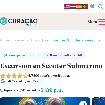
Menu
Home
Reservar Tours
Excursion en Scooter Submarino | Aquafari
Lowest price guarantee
Free cancellation 24h
Excursion en Scooter Submarino
4.7
506
reseñas verificadas
Tested by our Team
Google
$139 p.p.
Aquafari
·
45 minutos