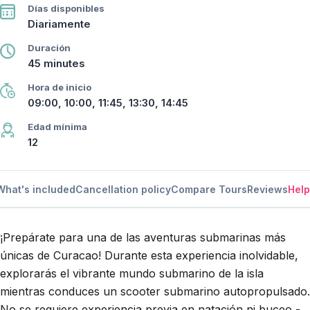
Días disponibles
Diariamente
Duración
45 minutes
Hora de inicio
09:00, 10:00, 11:45, 13:30, 14:45
Edad mínima
12
What's included
Cancellation policy
Compare Tours
Reviews
Help
¡Prepárate para una de las aventuras submarinas más
únicas de Curacao! Durante esta experiencia inolvidable,
explorarás el vibrante mundo submarino de la isla
mientras conduces un scooter submarino autopropulsado.
No se requiere experiencia previa en natación ni buceo -