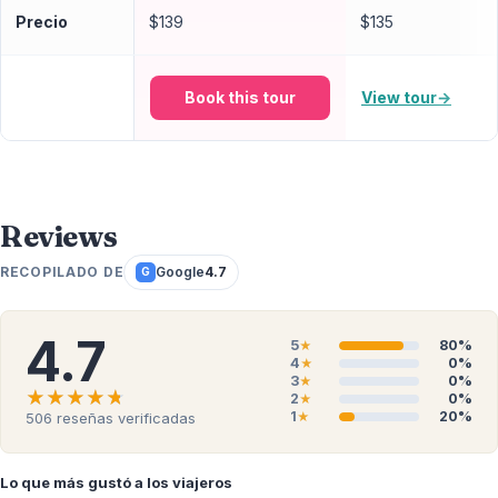
Precio
$139
$135
Book this tour
View tour
→
Reviews
RECOPILADO DE
Google
4.7
G
4.7
5
80%
★
4
0%
★
3
0%
★
★★★★★
★★★★★
2
0%
★
1
20%
506
reseñas verificadas
★
Lo que más gustó a los viajeros