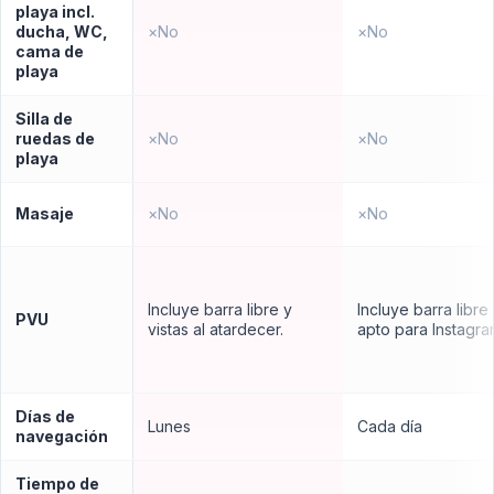
playa incl.
ducha, WC,
×
No
×
No
cama de
playa
Silla de
ruedas de
×
No
×
No
playa
Masaje
×
No
×
No
Incluye barra libre y
Incluye barra libre
PVU
vistas al atardecer.
apto para Instagra
Días de
Lunes
Cada día
navegación
Tiempo de