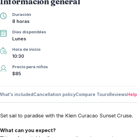
Información general
Duración
8 horas
Días disponibles
Lunes
Hora de inicio
10:30
Precio para niños
$85
What's included
Cancellation policy
Compare Tours
Reviews
Help
Set sail to paradise with the Klein Curacao Sunset Cruise.
What can you expect?