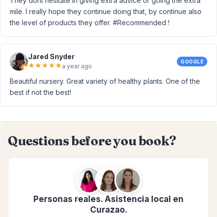
They dont hesitate in giving extra advice or going the extra
mile. I really hope they continue doing that, by continue also
the level of products they offer. #Recommended !
Jared Snyder
GOOGLE
★
★
★
★
★
a year ago
Beautiful nursery. Great variety of healthy plants. One of the
best if not the best!
Questions before you book?
Personas reales. Asistencia local en
Curazao.