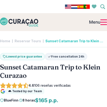
Menu
Home
Reservar Tours
Sunset Catamaran Trip to Klein Curazao | BlueFinn
Lowest price guarantee
Free cancellation 24h
Sunset Catamaran Trip to Klein
Curazao
4.6
106
reseñas verificadas
Tested by our Team
Google
$165 p.p.
BlueFinn
·
8 horas