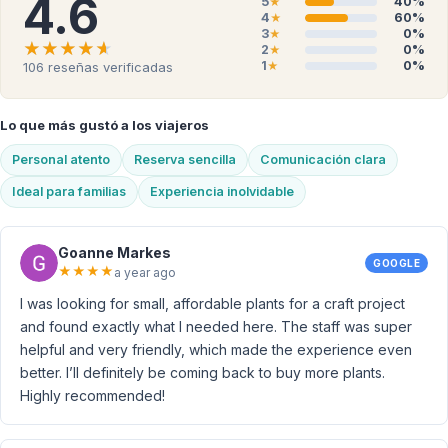
4.6
5
40%
★
4
60%
★
3
0%
★
★★★★★
★★★★★
2
0%
★
1
0%
106
reseñas verificadas
★
Lo que más gustó a los viajeros
Personal atento
Reserva sencilla
Comunicación clara
Ideal para familias
Experiencia inolvidable
Goanne Markes
GOOGLE
★
★
★
★
a year ago
I was looking for small, affordable plants for a craft project
and found exactly what I needed here. The staff was super
helpful and very friendly, which made the experience even
better. I’ll definitely be coming back to buy more plants.
Highly recommended!