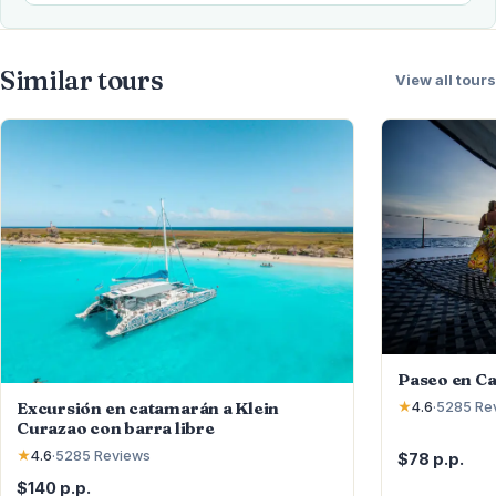
Similar tours
View all tours
Paseo en C
Excursión en catamarán a Klein
★
4.6
·
5285
Re
Curazao con barra libre
★
4.6
·
5285
Reviews
$78 p.p.
$140 p.p.