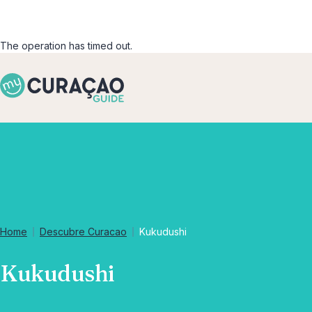
The operation has timed out.
Home
Descubre Curacao
Kukudushi
Kukudushi