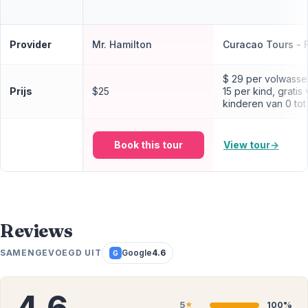
Provider
Mr. Hamilton
Curacao Tours - 
$ 29 per volwasse
Prijs
$25
15 per kind, gratis
kinderen van 0 tot 
Book this tour
View tour
→
Reviews
SAMENGEVOEGD UIT
Google
4.6
G
5
100%
★