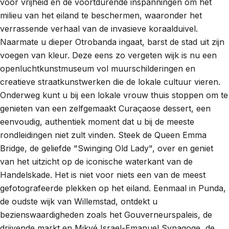
voor vrijheid en de voortdurende inspanningen om het
milieu van het eiland te beschermen, waaronder het
verrassende verhaal van de invasieve koraalduivel.
Naarmate u dieper Otrobanda ingaat, barst de stad uit zijn
voegen van kleur. Deze eens zo vergeten wijk is nu een
openluchtkunstmuseum vol muurschilderingen en
creatieve straatkunstwerken die de lokale cultuur vieren.
Onderweg kunt u bij een lokale vrouw thuis stoppen om te
genieten van een zelfgemaakt Curaçaose dessert, een
eenvoudig, authentiek moment dat u bij de meeste
rondleidingen niet zult vinden. Steek de Queen Emma
Bridge, de geliefde "Swinging Old Lady", over en geniet
van het uitzicht op de iconische waterkant van de
Handelskade. Het is niet voor niets een van de meest
gefotografeerde plekken op het eiland. Eenmaal in Punda,
de oudste wijk van Willemstad, ontdekt u
bezienswaardigheden zoals het Gouverneurspaleis, de
drijvende markt en Mikvé Israel-Emanuel Synagoge, de