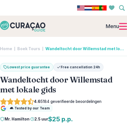
Menu
Home
Boek Tours
Wandeltocht door Willemstad met lokale gids | Mr. Hamilton
Lowest price guarantee
Free cancellation 24h
Wandeltocht door Willemstad
met lokale gids
4.6
5184
geverifieerde beoordelingen
Tested by our Team
Google
$25 p.p.
Mr. Hamilton
·
2.5 uur