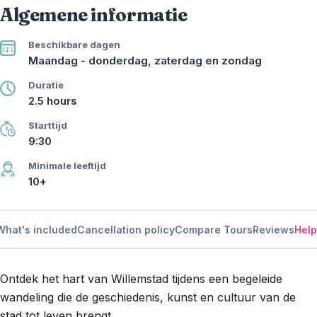
Algemene informatie
Beschikbare dagen
Maandag - donderdag, zaterdag en zondag
Duratie
2.5 hours
Starttijd
9:30
Minimale leeftijd
10+
What's included
Cancellation policy
Compare Tours
Reviews
Help
Ontdek het hart van Willemstad tijdens een begeleide
wandeling die de geschiedenis, kunst en cultuur van de
stad tot leven brengt.