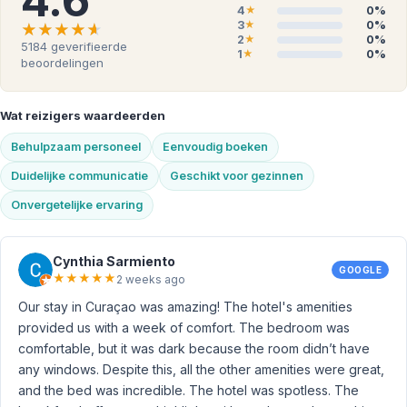
4.6
4
0%
★
3
0%
★
★★★★★
★★★★★
2
0%
★
5184
geverifieerde
1
0%
★
beoordelingen
Wat reizigers waardeerden
Behulpzaam personeel
Eenvoudig boeken
Duidelijke communicatie
Geschikt voor gezinnen
Onvergetelijke ervaring
Cynthia Sarmiento
GOOGLE
★
★
★
★
★
2 weeks ago
Our stay in Curaçao was amazing! The hotel's amenities
provided us with a week of comfort. The bedroom was
comfortable, but it was dark because the room didn’t have
any windows. Despite this, all the other amenities were great,
and the bed was incredible. The hotel was spotless. The