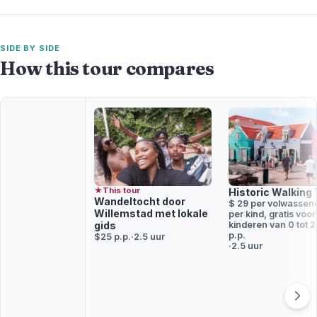
SIDE BY SIDE
How this tour compares
★
This tour
Historic Walking 
Wandeltocht door
$ 29 per volwassene
Willemstad met lokale
per kind, gratis voor
kinderen van 0 tot 2
gids
p.p.
$25 p.p.
·
2.5 uur
·
2.5 uur