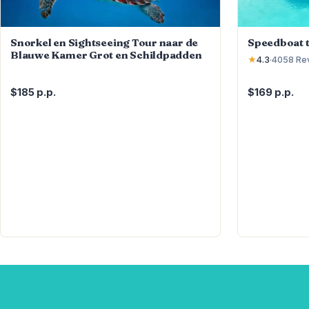
Snorkel en Sightseeing Tour naar de
Speedboat t
Blauwe Kamer Grot en Schildpadden
★
4.3
·
4058
Re
$185 p.p.
$169 p.p.