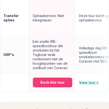
Transfer
Ophaalservice: Niet
Deze tour biedt g
opties
inbegrepen
ophaalservice.
Een snelle RIB-
speedboottour die
Volledige dag RIB
snorkelen bij het
speedboot
USP's
Tugboat-wrak
snorkelavontuur in
combineert met de
Curacao met BBQ
hoogtepunten van de
zuidkust van Curacao.
Book this tour
View tour
→