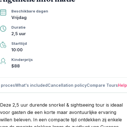
Beschikbare dagen
Vrijdag
Duratie
2,5 uur
Starttijd
10:00
Kinderprijs
$88
 proces
What's included
Cancellation policy
Compare Tours
Help
Deze 2,5 uur durende snorkel & sightseeing tour is ideaal
voor gasten die een korte maar avontuurlijke ervaring
willen beleven. In een compacte tijd ontdekken zij enkele