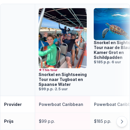
Snorkel en Sight
Tour naar de Bla
Kamer Grot en
Schildpadden
$185 p.p.
·
6 uur
★
This tour
Snorkel en Sightseeing
Tour naar Tugboat en
Spaanse Water
$99 p.p.
·
2.5 uur
Provider
Powerboat Caribbean
Powerboat Carib
Prijs
$99 p.p.
$185 p.p.