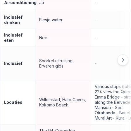
Airconditioning
Ja
-
Inclusief
Flesje water
-
drinken
Inclusief
Nee
-
eten
Snorkel uitrusting,
Inclusief
-
Ervaren gids
Various stops (tota
22): view the Que
Emma Bridge - stro
Willemstad, Hato Caves,
Locaties
along the Belvede
Kokomo Beach
Mansion - Seri
Otrabanda - Barioh
Mural Art - Kura H
The Rif, Corendon