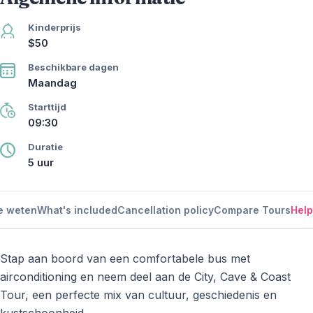
Kinderprijs
$50
Beschikbare dagen
Maandag
Starttijd
09:30
Duratie
5 uur
e weten
What's included
Cancellation policy
Compare Tours
Help
Stap aan boord van een comfortabele bus met
airconditioning en neem deel aan de City, Cave & Coast
Tour, een perfecte mix van cultuur, geschiedenis en