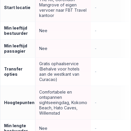
Mangrove of eigen
Start locatie
-
vervoer naar FBT Travel
kantoor
Min leeftijd
Nee
-
bestuurder
Min leeftijd
Nee
-
passagier
Gratis ophaalservice
Transfer
(Behalve voor hotels
-
opties
aan de westkant van
Curacao)
Comfortabele en
ontspannen
Hoogtepunten
sightseeingdag, Kokomo
-
Beach, Hato Caves,
Willemstad
Min lengte
Nee
-
bestuurder