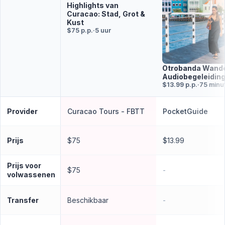
Highlights van
Curacao: Stad, Grot &
Kust
$75 p.p.
·
5 uur
Otrobanda Wande
Audiobegeleidin
$13.99 p.p.
·
75 minu
Provider
Curacao Tours - FBTT
PocketGuide
Prijs
$75
$13.99
Prijs voor
$75
-
volwassenen
Transfer
Beschikbaar
-