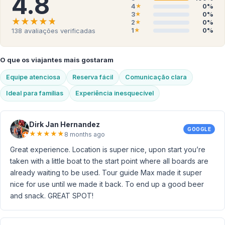
4.8
4
0%
★
3
0%
★
★★★★★
★★★★★
2
0%
★
1
0%
138
avaliações verificadas
★
O que os viajantes mais gostaram
Equipe atenciosa
Reserva fácil
Comunicação clara
Ideal para famílias
Experiência inesquecível
Dirk Jan Hernandez
GOOGLE
★
★
★
★
★
8 months ago
Great experience. Location is super nice, upon start you’re
taken with a little boat to the start point where all boards are
already waiting to be used. Tour guide Max made it super
nice for use until we made it back. To end up a good beer
and snack. GREAT SPOT!