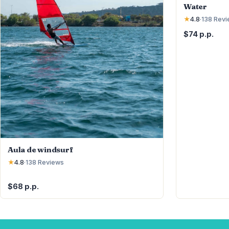
Water
★
4.8
·
138
Revi
$74 p.p.
Aula de windsurf
★
4.8
·
138
Reviews
$68 p.p.