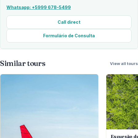
Whatsapp: +5999 678-5499
Call direct
Formulário de Consulta
Similar tours
View all tours
Excursão d