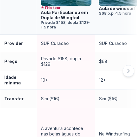
★
This tour
Aula de windsurf
Aula Particular ou em
$68 p.p.
·
1.5 hora
Dupla de Wingfoil
Privado $158, dupla $129
·
1.5 hora
Provider
SUP Curacao
SUP Curacao
Privado $158, dupla
Preço
$68
$129
Idade
10+
12+
mínima
Transfer
Sim ($16)
Sim ($16)
A aventura acontece
nas belas águas de
Na Windsurfing