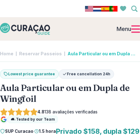
Menu
Home
Reservar Passeios
Aula Particular ou em Dupla de Wingfoil | SUP Curacao
Lowest price guarantee
Free cancellation 24h
Aula Particular ou em Dupla de
Wingfoil
4.8
138
avaliações verificadas
Tested by our Team
Google
Privado $158, dupla $129
SUP Curacao
·
1.5 hora