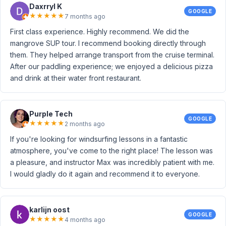
Daxrryl K
GOOGLE
★
★
★
★
★
7 months ago
First class experience. Highly recommend. We did the
mangrove SUP tour. I recommend booking directly through
them. They helped arrange transport from the cruise terminal.
After our paddling experience; we enjoyed a delicious pizza
and drink at their water front restaurant.
Purple Tech
GOOGLE
★
★
★
★
★
2 months ago
If you're looking for windsurfing lessons in a fantastic
atmosphere, you've come to the right place! The lesson was
a pleasure, and instructor Max was incredibly patient with me.
I would gladly do it again and recommend it to everyone.
karlijn oost
GOOGLE
★
★
★
★
★
4 months ago