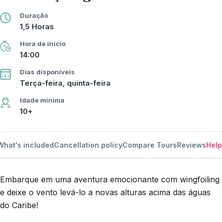
Duração
1,5 Horas
Hora de início
14:00
Dias disponíveis
Terça-feira, quinta-feira
Idade mínima
10+
What's included
Cancellation policy
Compare Tours
Reviews
Help
Embarque em uma aventura emocionante com wingfoiling
e deixe o vento levá-lo a novas alturas acima das águas
do Caribe!