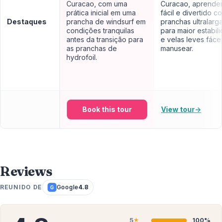
Curacao, com uma
Curacao, aprende
prática inicial em uma
fácil e divertido c
Destaques
prancha de windsurf em
pranchas ultralarg
condições tranquilas
para maior estabil
antes da transição para
e velas leves fáce
as pranchas de
manusear.
hydrofoil.
Book this tour
View tour
→
Reviews
REUNIDO DE
Google
4.8
G
5
100%
★