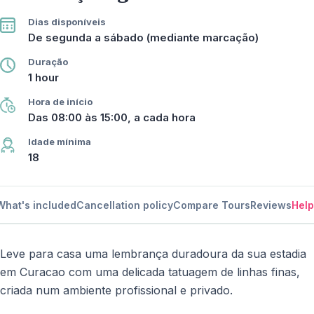
Dias disponíveis
De segunda a sábado (mediante marcação)
Duração
1 hour
Hora de início
Das 08:00 às 15:00, a cada hora
Idade mínima
18
What's included
Cancellation policy
Compare Tours
Reviews
Help
Leve para casa uma lembrança duradoura da sua estadia
em Curacao com uma delicada tatuagem de linhas finas,
criada num ambiente profissional e privado.