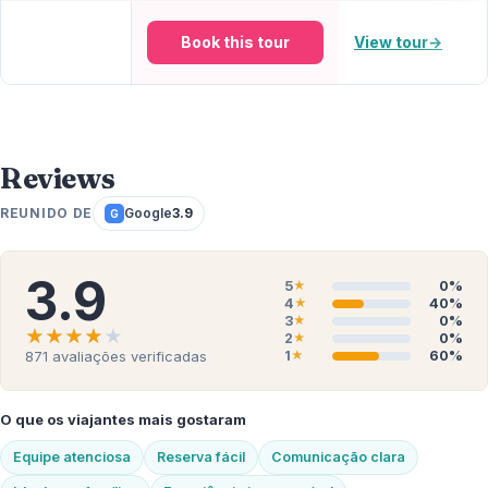
Book this tour
View tour
→
Reviews
REUNIDO DE
Google
3.9
G
3.9
5
0%
★
4
40%
★
3
0%
★
★★★★★
★★★★★
2
0%
★
1
60%
871
avaliações verificadas
★
O que os viajantes mais gostaram
Equipe atenciosa
Reserva fácil
Comunicação clara