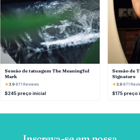
Sessão de 
Sessão de tatuagem The Meaningful
Signature
Mark
★
3.9
·
871
Revi
★
3.9
·
871
Reviews
$175 preço i
$245 preço inicial
Inscreva-se em nossa