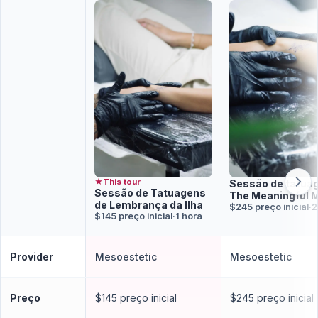
★
This tour
Sessão de tatua
Sessão de Tatuagens
The Meaningful 
de Lembrança da Ilha
$245 preço inicial
·
2
$145 preço inicial
·
1 hora
Provider
Mesoestetic
Mesoestetic
Preço
$145 preço inicial
$245 preço inicial