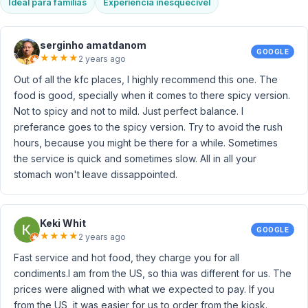
Ideal para famílias
Experiência inesquecível
serginho amatdanom
GOOGLE
★
★
★
★
2 years ago
Out of all the kfc places, I highly recommend this one. The
food is good, specially when it comes to there spicy version.
Not to spicy and not to mild. Just perfect balance. I
preferance goes to the spicy version. Try to avoid the rush
hours, because you might be there for a while. Sometimes
the service is quick and sometimes slow. All in all your
stomach won't leave dissappointed.
Keki Whit
GOOGLE
★
★
★
★
2 years ago
Fast service and hot food, they charge you for all
condiments.I am from the US, so thia was different for us. The
prices were aligned with what we expected to pay. If you
from the US, it was easier for us to order from the kiosk.