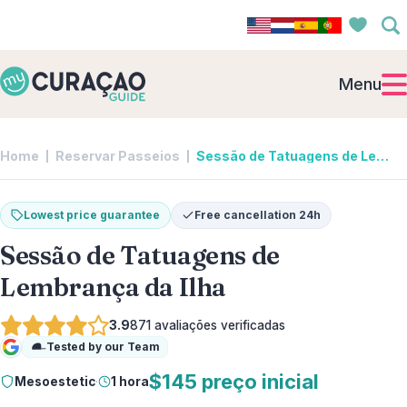
Menu
Home
Reservar Passeios
Sessão de Tatuagens de Lembrança da Ilha | Mesoestetic
Lowest price guarantee
Free cancellation 24h
Sessão de Tatuagens de
Lembrança da Ilha
3.9
871
avaliações verificadas
Tested by our Team
Google
$145 preço inicial
Mesoestetic
·
1 hora