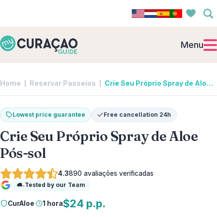
Menu
Home
Reservar Passeios
Crie Seu Próprio Spray de Aloe Pós-sol | CurAloe
Lowest price guarantee
Free cancellation 24h
Crie Seu Próprio Spray de Aloe
Pós-sol
4.3
890
avaliações verificadas
Tested by our Team
Google
$24 p.p.
CurAloe
·
1 hora