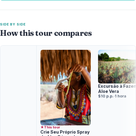
SIDE BY SIDE
How this tour compares
Excursão à Faze
Aloe Vera
$10 p.p.
·
1 hora
★
This tour
Crie Seu Próprio Spray