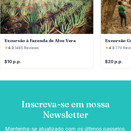
Excursão à Fazenda de Aloe Vera
Excursão G
★
4.3
·
1485
Reviews
★
4.3
·
770
Rev
$10 p.p.
$20 p.p.
Inscreva-se em nossa
Newsletter
Mantenha-se atualizado com os últimos passeios,