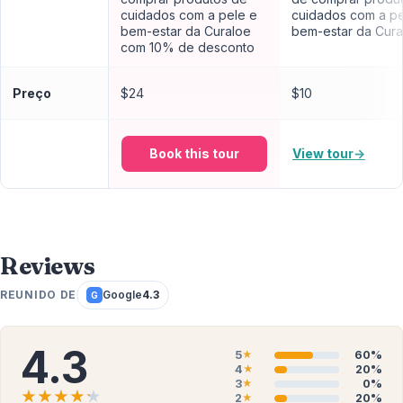
cuidados com a pele e
cuidados com a pe
bem-estar da Curaloe
bem-estar da Cura
com 10% de desconto
Preço
$24
$10
Book this tour
View tour
→
Reviews
REUNIDO DE
Google
4.3
G
4.3
5
60%
★
4
20%
★
3
0%
★
★★★★★
★★★★★
2
20%
★