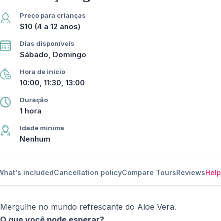
Preço para crianças
$10 (4 a 12 anos)
Dias disponíveis
Sábado, Domingo
Hora de início
10:00, 11:30, 13:00
Duração
1 hora
Idade mínima
Nenhum
What's included
Cancellation policy
Compare Tours
Reviews
Help
Mergulhe no mundo refrescante do Aloe Vera.
O que você pode esperar?