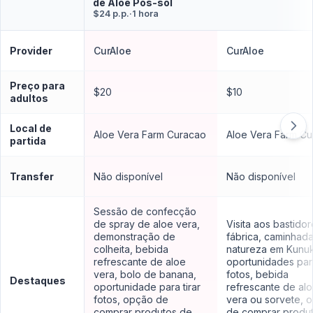
de Aloe Pós-sol
$24 p.p.
·
1 hora
Provider
CurAloe
CurAloe
Preço para
$20
$10
adultos
Local de
Aloe Vera Farm Curacao
Aloe Vera Farm C
partida
Transfer
Não disponível
Não disponível
Sessão de confecção
de spray de aloe vera,
Visita aos bastido
demonstração de
fábrica, caminhada
colheita, bebida
natureza em Kunu
refrescante de aloe
oportunidades para
vera, bolo de banana,
fotos, bebida
Destaques
oportunidade para tirar
refrescante de al
fotos, opção de
vera ou sorvete, 
comprar produtos de
de comprar produ