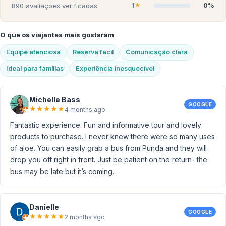
1
0%
890
avaliações verificadas
★
O que os viajantes mais gostaram
Equipe atenciosa
Reserva fácil
Comunicação clara
Ideal para famílias
Experiência inesquecível
Michelle Bass
GOOGLE
★
★
★
★
★
4 months ago
Fantastic experience. Fun and informative tour and lovely
products to purchase. I never knew there were so many uses
of aloe. You can easily grab a bus from Punda and they will
drop you off right in front. Just be patient on the return- the
bus may be late but it’s coming.
Danielle
GOOGLE
★
★
★
★
★
2 months ago