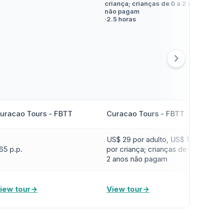
criança; crianças de 0 a 2 anos
não pagam
·
2.5 horas
uracao Tours - FBTT
Curacao Tours - FBTT
US$ 29 por adulto, US$ 15
65 p.p.
por criança; crianças de 0 a
2 anos não pagam
iew tour
→
View tour
→