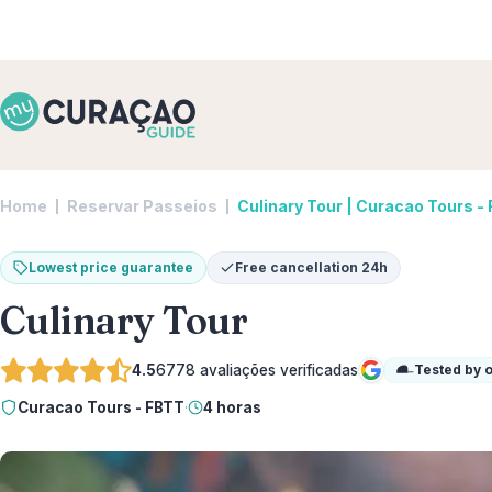
Home
Reservar Passeios
Culinary Tour | Curacao Tours -
Lowest price guarantee
Free cancellation 24h
Culinary Tour
4.5
6778
avaliações verificadas
Tested by 
Google
Curacao Tours - FBTT
·
4 horas