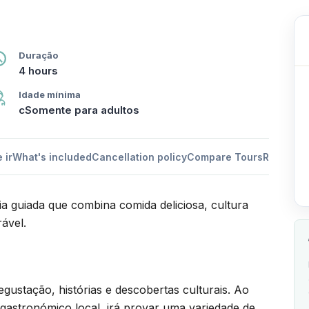
Duração
4 hours
Idade mínima
cSomente para adultos
 ir
What's included
Cancellation policy
Compare Tours
Reviews
H
a guiada que combina comida deliciosa, cultura
ável.
ustação, histórias e descobertas culturais. Ao
gastronómico local, irá provar uma variedade de