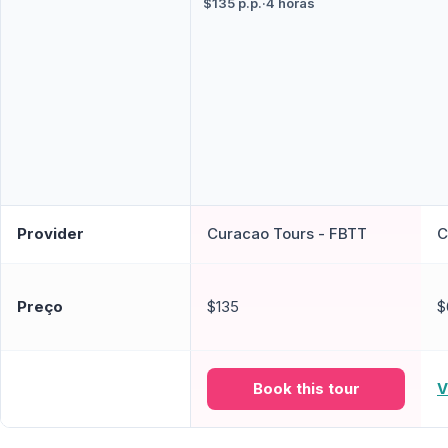
$135 p.p.
·
4 horas
Provider
Curacao Tours - FBTT
C
Preço
$135
$
Book this tour
V