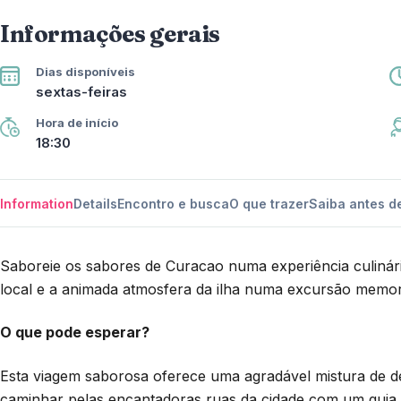
Informações gerais
Dias disponíveis
sextas-feiras
Hora de início
18:30
Information
Details
Encontro e busca
O que trazer
Saiba antes de
Saboreie os sabores de Curacao numa experiência culinári
local e a animada atmosfera da ilha numa excursão memor
O que pode esperar?
Esta viagem saborosa oferece uma agradável mistura de deg
caminhar pelas encantadoras ruas da cidade com um guia 