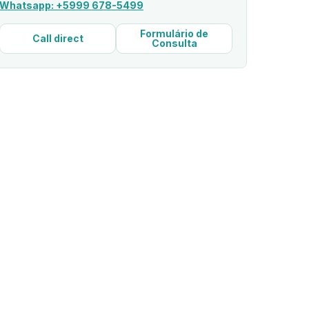
Whatsapp: +5999 678-5499
Formulário de
Call direct
Consulta