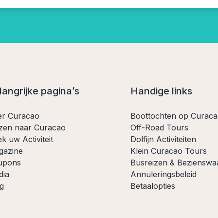
langrijke pagina’s
Handige links
er Curacao
Boottochten op Curac
zen naar Curacao
Off-Road Tours
k uw Activiteit
Dolfijn Activiteiten
gazine
Klein Curacao Tours
upons
Busreizen & Bezienswa
dia
Annuleringsbeleid
g
Betaalopties