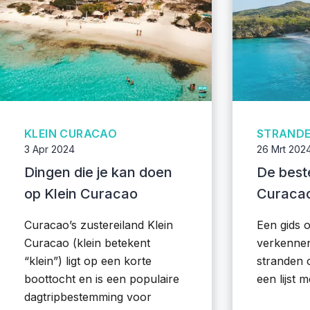
KLEIN CURACAO
STRANDE
3 Apr 2024
26 Mrt 202
Dingen die je kan doen
De best
op Klein Curacao
Curaca
Curacao’s zustereiland Klein
Een gids 
Curacao (klein betekent
verkennen
“klein”) ligt op een korte
stranden 
boottocht en is een populaire
een lijst m
dagtripbestemming voor