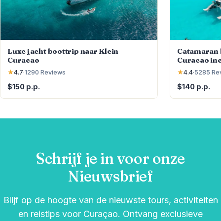
Luxe jacht boottrip naar Klein
Catamaran b
Curacao
Curacao inc
★
4.7
·
1290
Reviews
★
4.4
·
5285
Re
$150 p.p.
$140 p.p.
Schrijf je in voor onze
Nieuwsbrief
Blijf op de hoogte van de nieuwste tours, activiteiten
en reistips voor Curaçao. Ontvang exclusieve