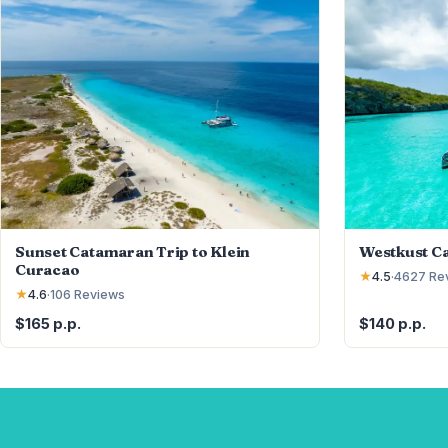
Westkust C
Sunset Catamaran Trip to Klein
Curacao
★
4.5
·
4627
Re
★
4.6
·
106
Reviews
$140 p.p.
$165 p.p.