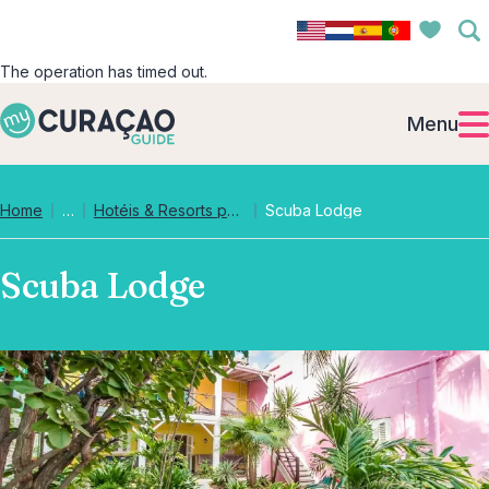
The operation has timed out.
Menu
Collapsed breadcrumb levels
Home
…
Hotéis & Resorts para Famílias
Scuba Lodge
Scuba Lodge