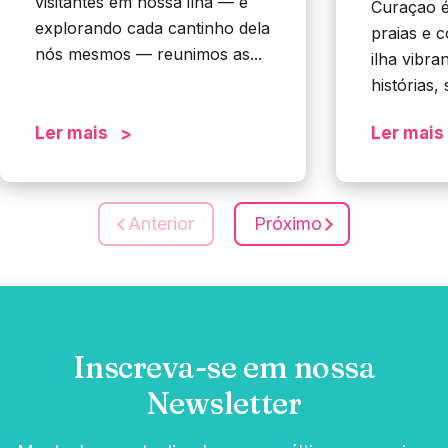
visitantes em nossa ilha — e
Curaçao é
explorando cada cantinho dela
praias e 
nós mesmos — reunimos as...
ilha vibra
histórias, 
Ler mais
Ler mais
Anterior
Próximo
Inscreva-se em nossa
Newsletter