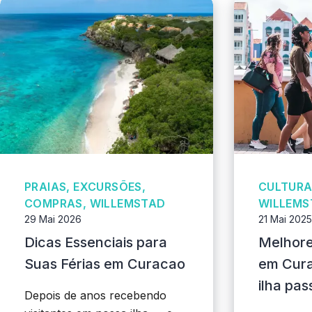
PRAIAS, EXCURSÕES,
CULTURA
COMPRAS, WILLEMSTAD
WILLEMS
29 Mai 2026
21 Mai 2025
Dicas Essenciais para
Melhore
Suas Férias em Curacao
em Cura
ilha pas
Depois de anos recebendo