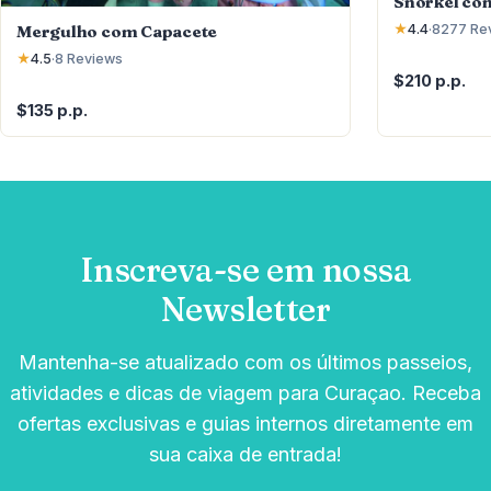
Snorkel co
Mergulho com Capacete
★
4.4
·
8277
Re
★
4.5
·
8
Reviews
$210 p.p.
$135 p.p.
Inscreva-se em nossa
Newsletter
Mantenha-se atualizado com os últimos passeios,
atividades e dicas de viagem para Curaçao. Receba
ofertas exclusivas e guias internos diretamente em
sua caixa de entrada!