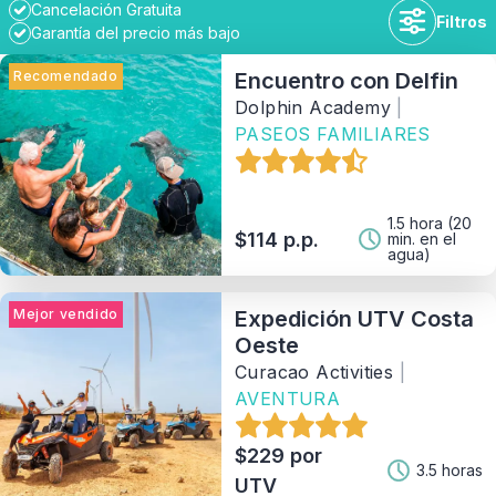
Cancelación Gratuita
Filtros
Garantía del precio más bajo
Recomendado
Encuentro con Delfin
Dolphin Academy
|
PASEOS FAMILIARES
Duración
Disponibilidad
1.5 hora (20
$114 p.p.
min. en el
agua)
Rango de Precios
Mejor vendido
Expedición UTV Costa
Oeste
Actividad
Curacao Activities
|
AVENTURA
Tipo
$229 por
3.5 horas
UTV
Provedor