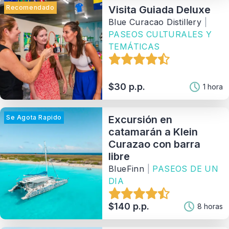
Recomendado
Visita Guiada Deluxe
Blue Curacao Distillery
|
PASEOS CULTURALES Y
TEMÁTICAS
$30 p.p.
1 hora
Se Agota Rapido
Excursión en
catamarán a Klein
Curazao con barra
libre
BlueFinn
|
PASEOS DE UN
DIA
$140 p.p.
8 horas