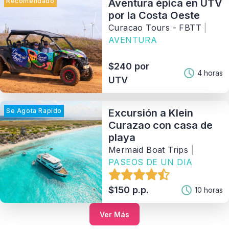
Recomendado
Aventura épica en UTV
por la Costa Oeste
Curacao Tours - FBTT
|
AVENTURA
$240 por
4 horas
UTV
Se Agota Rapido
Excursión a Klein
Curazao con casa de
playa
Mermaid Boat Trips
|
PASEOS DE UN DIA
$150 p.p.
10 horas
Ver Más