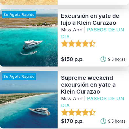
Se Agota Rapido
Excursión en yate de
Ordenar Por
lujo a Klein Curazao
Miss Ann
|
PASEOS DE UN
121
Matching Properties
DIA
Show Results
$150 p.p.
9.5 horas
Se Agota Rapido
Supreme weekend
excursión en yate a
Klein Curazao
Miss Ann
|
PASEOS DE UN
DIA
$170 p.p.
9.5 horas