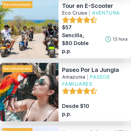
Recomendado
Tour en E-Scooter
Eco Cruise
|
AVENTURA
$57
Sencilla,
1.5 hora
$80 Doble
p.p.
Recomendado
Paseo Por La Jungla
Amazonia
|
PASEOS
FAMILIARES
Desde $10
p.p.